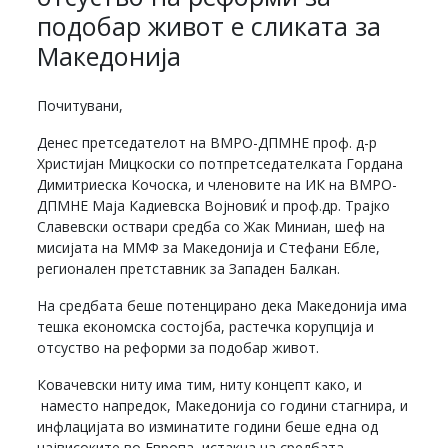
подобар живот е сликата за
Македонија
Почитувани,
Денес претседателот на ВМРО-ДПМНЕ проф. д-р
Христијан Мицкоски со потпретседателката Гордана
Димитриеска Кочоска, и членовите на ИК на ВМРО-
ДПМНЕ Маја Кадиевска Војновиќ и проф.др. Трајко
Славевски оствари средба со Жак Миниан, шеф на
мисијата на ММФ за Македонија и Стефани Ебле,
регионален претставник за Западен Балкан.
На средбата беше потенцирано дека Македонија има
тешка економска состојба, растечка корупција и
отсуство на реформи за подобар живот.
Ковачевски ниту има тим, ниту концепт како, и
наместо напредок, Македонија со години стагнира, и
инфлацијата во изминатите години беше една од
највисоките во Европа, истакна на средбата