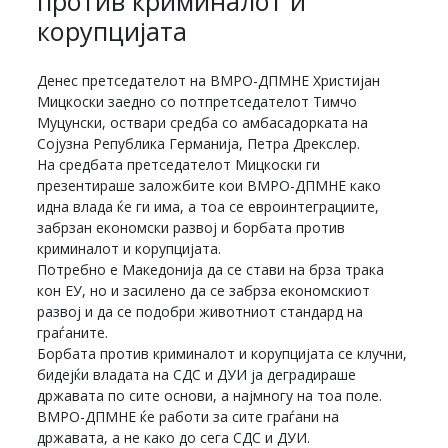
против криминалот и
корупцијата
Денес претседателот на ВМРО-ДПМНЕ Христијан
Мицкоски заедно со потпретседателот Тимчо
Муцунски, оствари средба со амбасадорката на
Сојузна Република Германија, Петра Дрекслер.
На средбата претседателот Мицкоски ги
презентираше заложбите кои ВМРО-ДПМНЕ како
идна влада ќе ги има, а тоа се евроинтеграциите,
забрзан економски развој и борбата против
криминалот и корупцијата.
Потребно е Македонија да се стави на брза трака
кон ЕУ, но и засилено да се забрза економскиот
развој и да се подобри животниот стандард на
граѓаните.
Борбата против криминалот и корупцијата се клучни,
бидејќи владата на СДС и ДУИ ја деградираше
државата по сите основи, а најмногу на тоа поле.
ВМРО-ДПМНЕ ќе работи за сите граѓани на
државата, а не како до сега СДС и ДУИ.