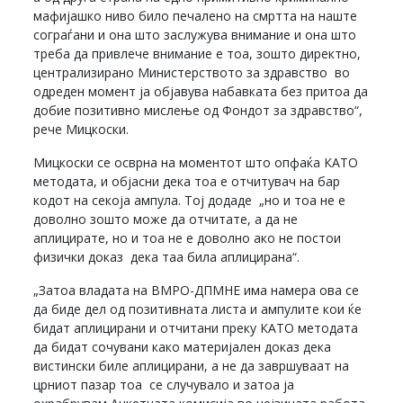
мафијашко ниво било печалено на смртта на наште
сограѓани и она што заслужува внимание и она што
треба да привлече внимание е тоа, зошто директно,
централизирано Министерството за здравство во
одреден момент ја објавува набавката без притоа да
добие позитивно мислење од Фондот за здравство“,
рече Мицкоски.
Мицкоски се осврна на моментот што опфаќа КАТО
методата, и објасни дека тоа е отчитувач на бар
кодот на секоја ампула. Тој додаде „но и тоа не е
доволно зошто може да отчитате, а да не
аплицирате, но и тоа не е доволно ако не постои
физички доказ дека таа била аплицирана“.
„Затоа владата на ВМРО-ДПМНЕ има намера ова се
да биде дел од позитивната листа и ампулите кои ќе
бидат аплицирани и отчитани преку КАТО методата
да бидат сочувани како материјален доказ дека
вистински биле аплицирани, а не да завршуваат на
црниот пазар тоа се случувало и затоа ја