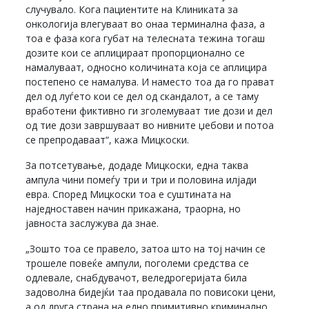
случувало. Кога пациентите на Клиниката за
онкологија влегуваат во онаа терминална фаза, а
тоа е фаза кога губат на телесната тежина тогаш
дозите кои се аплицираат пропорционално се
намалуваат, односно количината која се аплицира
постепено се намалува. И наместо тоа да го прават
дел од луѓето кои се дел од скандалот, а се таму
вработени фиктивно ги зголемуваат тие дози и дел
од тие дози завршуваат во нивните џебови и потоа
се препродаваат“, кажа Мицкоски.
За потсетување, додаде Мицкоски, една таква
ампула чини помеѓу три и три и половина илјади
евра. Според Мицкоски тоа е суштината на
наједноставен начин прикажана, траорна, но
јавноста заслужува да знае.
„Зошто тоа се правело, затоа што на тој начин се
трошеле повеќе ампули, поголеми средства се
одлевале, снабдувачот, веледрогеријата била
задоволна бидејќи таа продавала по повисоки цени,
а од друга страна на едно примитивно криминално