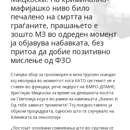
мафијашко ниво било
печалено на смртта на
граѓаните, прашањето е
зошто МЗ во одреден момент
ја објавува набавката, без
притоа да добие позитивно
мислење од ФЗО
Станува збор за грозоморен и монструозен скандал
кој еволуира во моментот кога КАТО системот не е
ставен во функција, рече лидерот на ВМРО-ДПМНЕ,
Христијан Мицкоски за време на денешната посета
на Гевгелија која е во рамки на кампањата „Важно е!
Од тебе зависат промените“.Тој поедноставено ја
објасни процедурата, односно што се случувало на
Клиниката за онкологија.
„Постојат основани сомневања што во суштина се