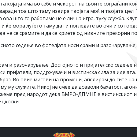
а која ја има во себе и чекорот на своите сограѓани кои
заради тоа што таму извира твојата моќ и твојата цел.
 ова што го работиме не е лична игра, туку служба. Клу
 и ќе мора луѓето таму да ги погледате во очи и со гордо
 и да не се срамите и да се криете од нивните прекорни 
сното седење во фотелјата носи срами и разочарување, 
рам и разочарување. Достојното и пријателско седење н
си пријатели, поддржувачи и вистинска сила за идејата
браз. Во овие мигови на промени, апелирам до сите на
кому му служите. Никој не смее да дозволи бахатост, агон
ажеме пред народот дека ВМРО-ДПМНЕ е вистинскиот изб
ицкоски.