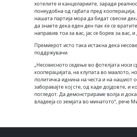
хотелите и канцелариите, заради реалност
понеудобна од гајбата пред кооперација, 
нашата партија мора да бидат свесни дека
да знаете дека еден ден пак ќе се вратите
направив тоа за вас, јас се борев за вас,
Премиерот исто така истакна дека несове
поддржувачи.
„Несовесното седење во фотелјата носи с
кооперацијата, на клупата во маалото, но
политичка иднина на честа и на нашиот о
заборавајте кој сте, од каде дојдовте, и 
погледот. Да демонстрираме волја и док
владееја со земјата во минатото“, рече М