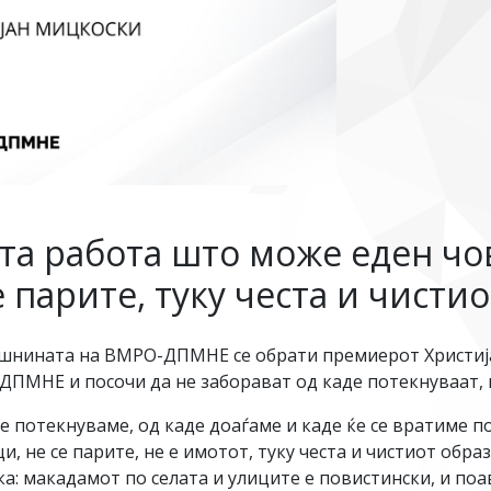
а работа што може еден чове
 парите, туку честа и чистио
ишнината на ВМРО-ДПМНЕ се обрати премиерот Христија
МНЕ и посочи да не заборават од каде потекнуваат, и 
 потекнуваме, од каде доаѓаме и каде ќе се вратиме по
и, не се парите, не е имотот, туку честа и чистиот обра
а: макадамот по селата и улиците е повистински, и по