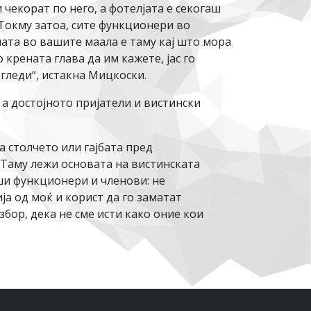
 чекорат по него, а фотелјата е секогаш
 Токму затоа, сите функционери во
пата во вашите маала е таму кај што мора
 крената глава да им кажете, јас го
погледи“, истакна Мицкоски.
а достојното пријатели и вистински
а столчето или гајбата пред
. Таму лежи основата на вистинската
ши функционери и членови: не
ија од моќ и корист да го заматат
ор, дека не сме исти како оние кои