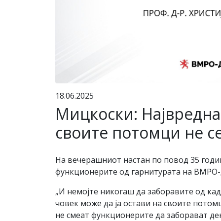
18.06.2025
Мицкоски: Највреднат
своите потомци не се
На вечерашниот настан по повод 35 год
функционерите од гарнитурата на ВМРО-ДП
„И немојте никогаш да заборавите од каде
човек може да ја остави на своите потомц
не смеат функционерите да заборават дек