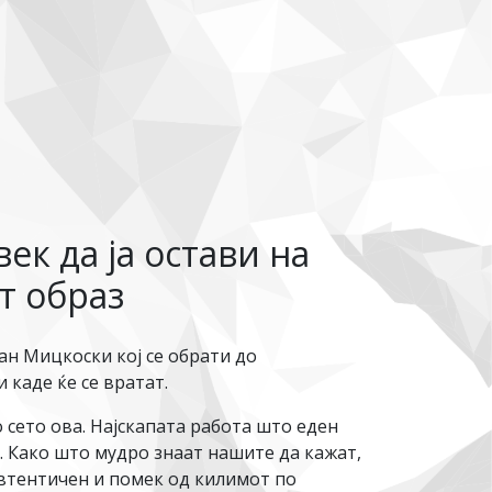
к да ја остави на
т образ
н Мицкоски кој се обрати до
каде ќе се вратат.
 сето ова. Најскапата работа што еден
з. Како што мудро знаат нашите да кажат,
автентичен и помек од килимот по