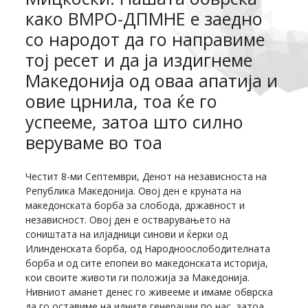
како ВМРО-ДПМНЕ е заедно
со народот да го направиме
тој ресет и да ја издигнеме
Македонија од оваа апатија и
овие црнила, тоа ќе го
успееме, затоа што силно
веруваме во тоа
Честит 8-ми Септември, Денот на независноста на
Република Македонија. Овој ден е круната на
македонската борба за слобода, државност и
независност. Овој ден е остварувањето на
соништата на илјадници синови и ќерки од
Илинденската борба, од Народноослободителната
борба и од сите епопеи во македонската историја,
кои своите животи ги положија за Македонија.
Нивниот аманет денес го живееме и имаме обврска
да го оставиме на идните генерации по нас, затоа