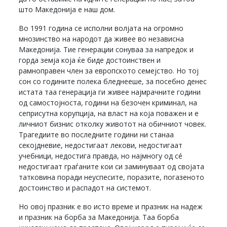
што Македонија е наш дом.
Во 1991 година се исполни волјата на огромно
мнозинство на народот да живее во независна
Македонија. Тие генерации сонуваа за напредок и
горда земја која ќе биде достоинствен и
рамноправен член за европското семејство. Но тој
сон со годините полека бледнееше, за посебно денес
истата таа генерација ги живее најмрачните години
од самостојноста, години на безочен криминал, на
сеприсутна корупција, на власт на која поважен и е
личниот бизнис отколку животот на обичниот човек.
Трагедиите во последните години ни станаа
секојдневие, недостигаат лекови, недостигаат
учебници, недостига правда, но најмногу од сé
недостигаат граѓаните кои си заминуваат од својата
татковина поради неуспесите, поразите, погазеното
достоинство и распадот на системот.
Но овој празник е во исто време и празник на надеж
и празник на борба за Македонија. Таа борба