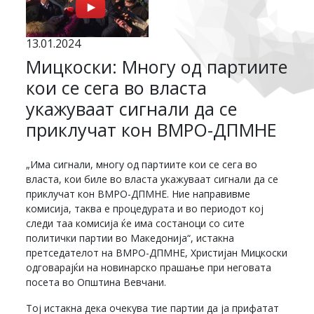
13.01.2024
Мицкоски: Многу од партиите
кои се сега во власта
укажуваат сигнали да се
приклучат кон ВМРО-ДПМНЕ
„Има сигнали, многу од партиите кои се сега во
власта, кои биле во власта укажуваат сигнали да се
приклучат кон ВМРО-ДПМНЕ. Ние направивме
комисија, таква е процедурата и во периодот кој
следи таа комисија ќе има состаноци со сите
политички партии во Македонија“, истакна
претседателот на ВМРО-ДПМНЕ, Христијан Мицкоски
одговарајќи на новинарско прашање при неговата
посета во Општина Вевчани.
Тој истакна дека очекува тие партии да ја прифатат