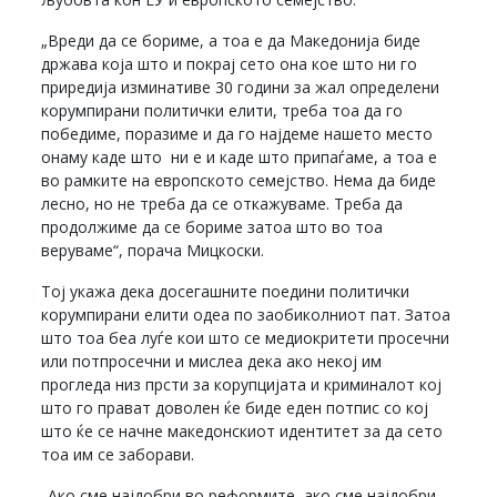
„Вреди да се бориме, а тоа е да Македонија биде
држава која што и покрај сето она кое што ни го
приредија изминативе 30 години за жал определени
корумпирани политички елити, треба тоа да го
победиме, поразиме и да го најдеме нашето место
онаму каде што ни е и каде што припаѓаме, а тоа е
во рамките на европското семејство. Нема да биде
лесно, но не треба да се откажуваме. Треба да
продолжиме да се бориме затоа што во тоа
веруваме“, порача Мицкоски.
Тој укажа дека досегашните поедини политички
корумпирани елити одеа по заобиколниот пат. Затоа
што тоа беа луѓе кои што се медиокритети просечни
или потпросечни и мислеа дека ако некој им
прогледа низ прсти за корупцијата и криминалот кој
што го прават доволен ќе биде еден потпис со кој
што ќе се начне македонскиот идентитет за да сето
тоа им се заборави.
„Ако сме најдобри во реформите, ако сме најдобри