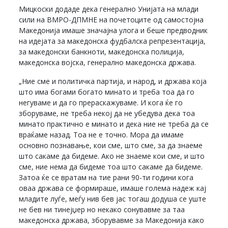
Мицкоски додаде дека генерално Унијата на млади
сили на ВМРО-ДПМНЕ на почетоците од самостојна
Македонија имаше значајна улога и беше предводник
на идејата за македонска фудбалска репрезентација,
за македонски банкноти, македонска полиција,
македонска војска, генерално македонска држава.
„Ние сме и политичка партија, и народ, и држава која
што има богами богато минато и треба тоа да го
негуваме и да го прераскажуваме. И кога ќе го
зборуваме, не треба некој да не убедува дека тоа
минато практично е минато и дека ние не треба да се
враќаме назад. Тоа не е точно. Мора да имаме
основно познавање, кои сме, што сме, за да знаеме
што сакаме да бидеме. Ако не знаеме кои сме, и што
сме, ние нема да бидеме тоа што сакаме да бидеме.
Затоа ќе се вратам на тие рани 90-ти години кога
оваа држава се формираше, имаше голема надеж кај
младите луѓе, меѓу нив бев јас тогаш додуша се уште
не бев ни тинејџер но некако сонувавме за таа
македонска држава, зборувавме за Македонија како