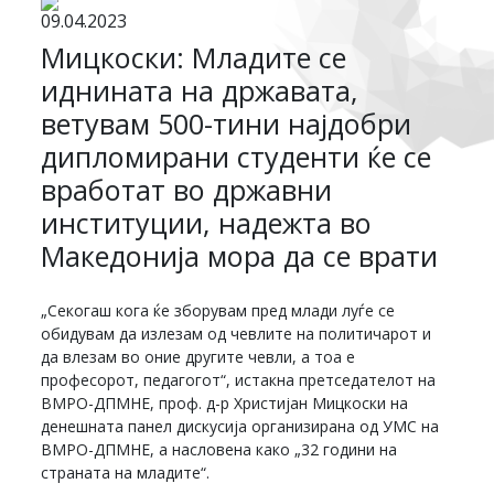
09.04.2023
Мицкоски: Младите се
иднината на државата,
ветувам 500-тини најдобри
дипломирани студенти ќе се
вработат во државни
институции, надежта во
Македонија мора да се врати
„Секогаш кога ќе зборувам пред млади луѓе се
обидувам да излезам од чевлите на политичарот и
да влезам во оние другите чевли, а тоа е
професорот, педагогот“, истакна претседателот на
ВМРО-ДПМНЕ, проф. д-р Христијан Мицкоски на
денешната панел дискусија организирана од УМС на
ВМРО-ДПМНЕ, а насловена како „32 години на
страната на младите“.