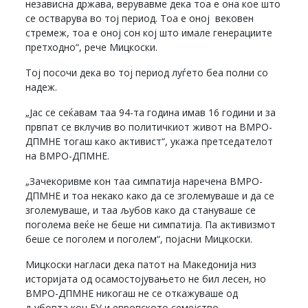
независна држава, верувавме дека тоа е она кое што
се остварува во тој период. Тоа е оној вековен
стремеж, тоа е оној сон кој што имале генерациите
претходно“, рече Мицкоски.
Тој посочи дека во тој период луѓето беа полни со
надеж.
„Јас се сеќавам таа 94-та година имав 16 години и за
првпат се вклучив во политичкиот живот на ВМРО-
ДПМНЕ тогаш како активист“, укажа претседателот
на ВМРО-ДПМНЕ.
„Зачекоривме кон таа симпатија наречена ВМРО-
ДПМНЕ и тоа некако како да се зголемуваше и да се
зголемуваше, и таа љубов како да стануваше се
поголема веќе не беше ни симпатија. Па активизмот
беше се поголем и поголем“, појасни Мицкоски.
Мицкоски нагласи дека патот на Македонија низ
историјата од осамостојувањето не бил лесен, но
ВМРО-ДПМНЕ никогаш не се откажуваше од
љубовта кон ЕУ и европското семејство.