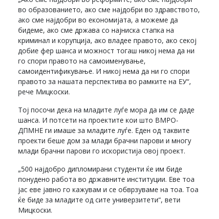
во образованието, ако сме најдобри во здравството,
ако сме најдобри во економијата, а можеме да
бидеме, ако сме држава со најниска стапка на
криминал и корупција, ако владее правото, ако секој
добие фер шанса и можност тогаш никој нема да ни
го спори правото на самоименување,
самоидентификување. И никој нема да ни го спори
правото за нашата перспектива во рамките на ЕУ“,
рече Мицкоски.
Тој посочи дека на младите луѓе мора да им се даде
шанса. И потсети на проектите кои што ВМРО-
ДПМНЕ ги имаше за младите луѓе. Еден од таквите
проекти беше дом за млади брачни парови и многу
млади брачни парови го искористија овој проект.
„500 најдобро дипломирани студенти ќе им биде
понудено работа во државните институции. Еве тоа
јас еве јавно го кажувам и се обврзуваме на тоа. Тоа
ќе биде за младите од сите универзитети“, вети
Мицкоски.