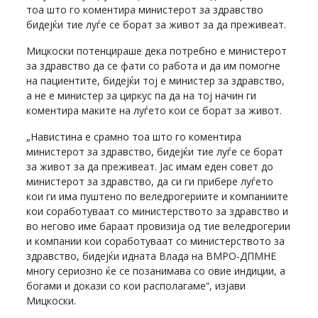
тоа што го коментира министерот за здравство
бидејќи тие луѓе се борат за живот за да преживеат.
Мицкоски потенцираше дека потребно е министерот
за здравство да се фати со работа и да им помогне
на пациентите, бидејќи тој е министер за здравство,
а не е министер за циркус па да на тој начин ги
коментира маките на луѓето кои се борат за живот.
„Навистина е срамно тоа што го коментира
министерот за здравство, бидејќи тие луѓе се борат
за живот за да преживеат. Јас имам еден совет до
министерот за здравство, да си ги прибере луѓето
кои ги има пуштено по веледрогериите и компаниите
кои соработуваат со министерството за здравство и
во негово име бараат провизија од тие веледрогерии
и компании кои соработуваат со министерството за
здравство, бидејќи идната Влада на ВМРО-ДПМНЕ
многу сериозно ќе се позанимава со овие индиции, а
богами и докази со кои располагаме“, изјави
Мицкоски.