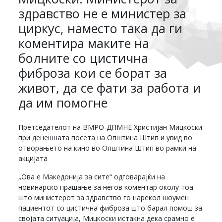
здравство не е министер за
циркус, наместо така да ги
коментира маките на
болните со цистична
фиброза кои се борат за
живот, да се фати за работа и
да им помогне
Претседателот на ВМРО-ДПМНЕ Христијан Мицкоски
при денешната посета на Општина Штип и увид во
отворањето на кино во Општина Штип во рамки на
акцијата
„Ова е Македонија за сите“ одговарајќи на
новинарско прашање за негов коментар околу тоа
што министерот за здравство го нарекол шоумен
пациентот со цистична фиброза што барал помош за
својата ситуација, Мицкоски истакна дека срамно е