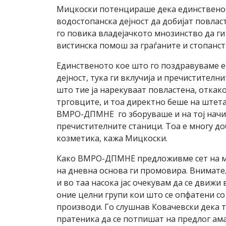
Мицкоски потенцираше дека единствено н
водостопанска дејност да добијат повласт
го повика владејачкото мнозинство да г
вистинска помош за граѓаните и стопанст
Единственото кое што го поздравуваме е 
дејност, тука ги вклучија и пречистителн
што тие ја нарекуваат повластена, откако
трговците, и тоа директно беше на штета
ВМРО-ДПМНЕ го зборуваше и на тој начин 
пречистителните станици. Тоа е многу доб
козметика, кажа Мицкоски.
Како ВМРО-ДПМНЕ предложивме сет на м
на дневна основа ги промовира. Внимател
и во таа насока јас очекувам да се движ
оние целни групи кои што се опфатени с
производи. Го слушнав Ковачевски дека т
пратеника да се потпишат на предлог ама