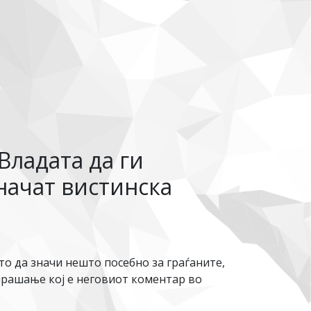
Владата да ги
ачат вистинска
то да значи нешто посебно за граѓаните,
прашање кој е неговиот коментар во