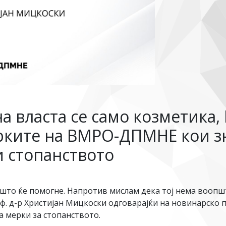
 власта се само козметика, 
рките на ВМРО-ДПМНЕ кои зн
и стопанството
и што ќе помогне. Напротив мислам дека тој нема воопш
 д-р Христијан Мицкоски одговарајќи на новинарско 
на мерки за стопанството.