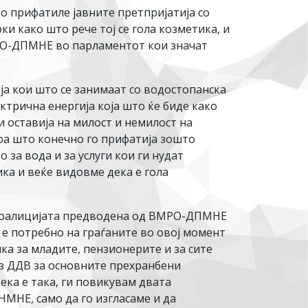
о прифатиле јавните претпријатија со
ки како што рече тој се гола козметика, и
МРО-ДПМНЕ во парламентот кои значат
ја кои што се занимаат со водостопанска
ектрична енергија која што ќе биде како
и оставија на милост и немилост на
тоа што конечно го прифатија зошто
за вода и за услуги кои ги нудат
ика и веќе видовме дека е гола
 коалицијата предводена од ВМРО-ДПМНЕ
 е потребно на граѓаните во овој момент
ка за младите, пензионерите и за сите
ез ДДВ за основните прехранбени
ека е така, ги повикувам двата
МНЕ, само да го изгласаме и да