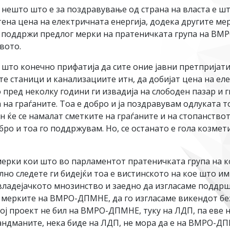
ешто што е за поздравување од страна на власта е шт
ена цена на електричната енергија, додека другите мер
и поддржи предлог мерки на пратеничката група на В
вото.
што конечно прифатија да сите оние јавни претпријати
ите станици и канализациите итн, да добијат цена на ел
 пред неколку години ги извадија на слободен пазар и г
 на граѓаните. Тоа е добро и ја поздравувам одлуката 
ќе се намалат сметките на граѓаните и на стопанството 
ро и тоа го поддржувам. Но, се останато е гола козмет
ерки кои што во парламентот пратеничката група на
но следете ги бидејќи тоа е вистинското на кое што им
и владејачкото мнозинство и заедно да изгласаме поддрш
о мерките на ВМРО-ДПМНЕ, да го изгласаме викендот б
ој проект не бил на ВМРО-ДПМНЕ, туку на ЛДП, па еве н
ндманите, нека биде на ЛДП, не мора да е на ВМРО-ДПН