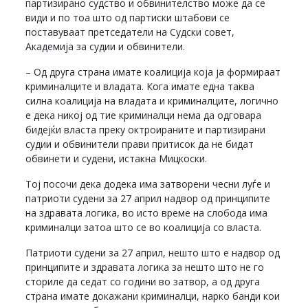
партизирано судство и обвинителство може да се
види и по тоа што од партиски штабови се
поставуваат претседатели на Судски совет,
Академија за судии и обвинители.
– Од друга страна имате коалиција која ја формираат
криминалците и владата. Кога имате една таква
силна коалиција на владата и криминалците, логично
е дека никој од тие криминалци нема да одговара
бидејќи власта преку октроираните и партизирани
судии и обвинители прави притисок да не бидат
обвинети и судени, истакна Мицкоски.
Тој посочи дека додека има затворени чесни луѓе и
патриоти судени за 27 април надвор од принципите
на здравата логика, во исто време на слобода има
криминалци затоа што се во коалиција со власта.
Патриоти судени за 27 април, нешто што е надвор од
принципите и здравата логика за нешто што не го
сториле да седат со години во затвор, а од друга
страна имате докажани криминалци, нарко банди кои