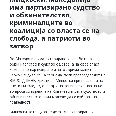
има партизирано судство
и обвинителство,
криминалците во
коалиција со власта се на
слобода, а патриоти во
затвор
Во Македонија има октроирано и заработено
обвинителство и судство од страна на оваа власт,
комплетно партизирано и затоа криминалците и
нарко бандите се на слобода, вели претседателот на
ВМРО-ДПМНЕ, Христијан Мицкоски при посетата на
Свети Николе, одговарајќи на новинарско прашање
во врска со изјавата на Ковачевски дека судството и
обвинителството сами можеле да се изборат за
праведност.
Мицкоски потенцираше дека тоа октроирано и