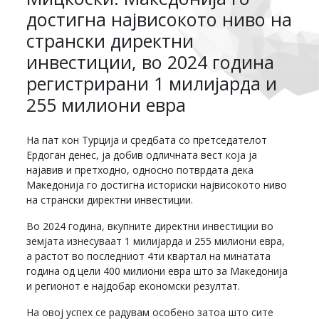
достигна највисокото ниво на
странски директни
инвестиции, во 2024 година
регистрирани 1 милијарда и
255 милиони евра
На пат кон Турција и средбата со претседателот
Ердоган денес, ја добив одличната вест која ја
најавив и претходно, односно потврдата дека
Македонија го достигна историски највисокото ниво
на странски директни инвестиции.
Во 2024 година, вкупните директни инвестиции во
земјата изнесуваат 1 милијарда и 255 милиони евра,
а растот во последниот 4ти квартал на минатата
година од цели 400 милиони евра што за Македонија
и регионот е најдобар економски резултат.
На овој успех се радувам особено затоа што сите