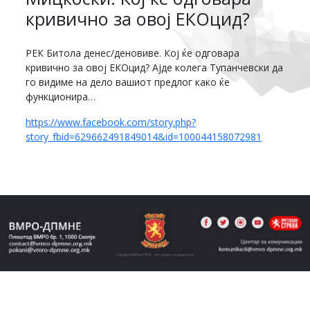
кривично за овој ЕКОцид?
РЕК Битола денес/деновиве. Кој ќе одговара
кривично за овој ЕКОцид? Ајде колега Тупанчевски да
го видиме на дело вашиот предлог како ќе
функционира…
https://www.facebook.com/story.php?
story_fbid=629662491849014&id=100044158072981