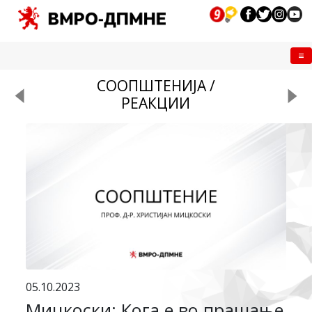
Me
СООПШТЕНИЈА /
РЕАКЦИИ
05.10.2023
Мицкоски: Кога е во прашање