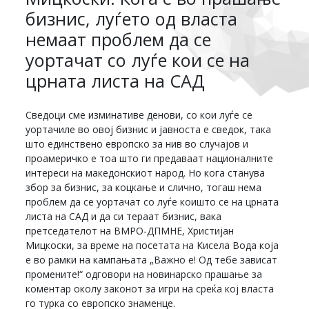
бизнис, луѓето од власта
немаат проблем да се
уортачат со луѓе кои се на
црната листа на САД
Сведоци сме изминативе денови, со кои луѓе се
уортачиле во овој бизнис и јавноста е сведок, така
што единствено европско за нив во случајов и
проамеричко е тоа што ги предаваат националните
интереси на македонскиот народ. Но кога станува
збор за бизнис, за коцкање и слично, тогаш нема
проблем да се уортачат со луѓе коишто се на црната
листа на САД и да си тераат бизнис, вака
претседателот на ВМРО-ДПМНЕ, Христијан
Мицкоски, за време на посетата на Кисела Вода која
е во рамки на кампањата „Важно е! Од тебе зависат
промените!“ одговори на новинарско прашање за
коментар околу законот за игри на среќа кој власта
го турка со европско знаменце.