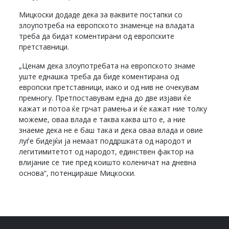
Мицкоски додаде дека за ваквите постапки со
злоупотреба на европското знаменце на владата
треба да бидат коментирани од европските
претставници.
„Ценам дека злоупотребата на европското знаме
уште еднашка треба да биде коментирана од
европски претставници, иако и од нив не очекувам
премногу. Претпоставувам една до две изјави ќе
кажат и потоа ќе грчат рамења и ќе кажат ние толку
можеме, оваа влада е таква каква што е, а ние
знаеме дека не е баш така и дека оваа влада и овие
луѓе бидејќи ја немаат поддршката од народот и
легитимитетот од народот, единствен фактор на
влијание се тие пред коишто коленичат на дневна
основа“, потенцираше Мицкоски.