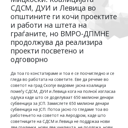
СДСМ, ДУИ и Левица во
општините ги кочи проектите
и работи на штета на
граѓаните, но ВМРО-ДПМНЕ
продолжува да реализира
проекти посветено и
одговорно
Да тоа го констатираме и тоа е се поочигледно и се
гледа во работата на советите. Еве да речеме во
советот на град Скопје видовме јасна коалиција
помеѓу СДСМ, ДУИ и Левица кога на полноќ изгласаа
одлука каде што се доделуваат 650 милиони денари
субвенција за ЈСП. Замислете 650 милиони денари
субвенција на ЈСП. Потоа јасно го гледаме тоа во
работењето на советот на Аеродром, каде што
советниците на СДСМ и Левица не поддржаа нови
две градинки, нови две училишта, не поддржа нови