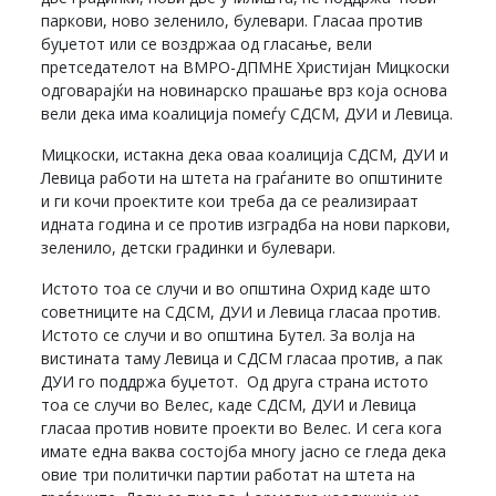
паркови, ново зеленило, булевари. Гласаа против
буџетот или се воздржаа од гласање, вели
претседателот на ВМРО-ДПМНЕ Христијан Мицкоски
одговарајќи на новинарско прашање врз која основа
вели дека има коалиција помеѓу СДСМ, ДУИ и Левица.
Мицкоски, истакна дека оваа коалиција СДСМ, ДУИ и
Левица работи на штета на граѓаните во општините
и ги кочи проектите кои треба да се реализираат
идната година и се против изградба на нови паркови,
зеленило, детски градинки и булевари.
Истото тоа се случи и во општина Охрид каде што
советниците на СДСМ, ДУИ и Левица гласаа против.
Истото се случи и во општина Бутел. За волја на
вистината таму Левица и СДСМ гласаа против, а пак
ДУИ го поддржа буџетот. Од друга страна истото
тоа се случи во Велес, каде СДСМ, ДУИ и Левица
гласаа против новите проекти во Велес. И сега кога
имате една ваква состојба многу јасно се гледа дека
овие три политички партии работат на штета на