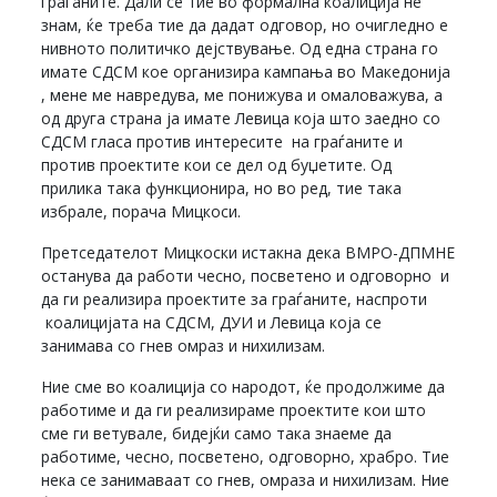
граѓаните. Дали се тие во формална коалиција не
знам, ќе треба тие да дадат одговор, но очигледно е
нивното политичко дејствување. Од една страна го
имате СДСМ кое организира кампања во Македонија
, мене ме навредува, ме понижува и омаловажува, а
од друга страна ја имате Левица која што заедно со
СДСМ гласа против интересите на граѓаните и
против проектите кои се дел од буџетите. Од
прилика така функционира, но во ред, тие така
избрале, порача Мицкоси.
Претседателот Мицкоски истакна дека ВМРО-ДПМНЕ
останува да работи чесно, посветено и одговорно и
да ги реализира проектите за граѓаните, наспроти
коалицијата на СДСМ, ДУИ и Левица која се
занимава со гнев омраз и нихилизам.
Ние сме во коалиција со народот, ќе продолжиме да
работиме и да ги реализираме проектите кои што
сме ги ветувале, бидејќи само така знаеме да
работиме, чесно, посветено, одговорно, храбро. Тие
нека се занимаваат со гнев, омраза и нихилизам. Ние