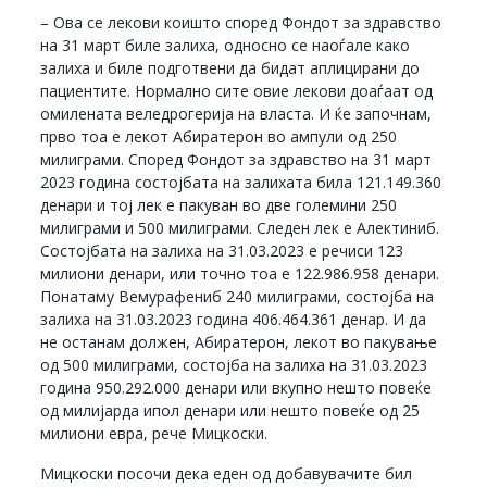
– Ова се лекови коишто според Фондот за здравство
на 31 март биле залиха, односно се наоѓале како
залиха и биле подготвени да бидат аплицирани до
пациентите. Нормално сите овие лекови доаѓаат од
омилената веледрогерија на власта. И ќе започнам,
прво тоа е лекот Абиратерон во ампули од 250
милиграми. Според Фондот за здравство на 31 март
2023 година состојбата на залихата била 121.149.360
денари и тој лек е пакуван во две големини 250
милиграми и 500 милиграми. Следен лек е Алектиниб.
Состојбата на залиха на 31.03.2023 е речиси 123
милиони денари, или точно тоа е 122.986.958 денари.
Понатаму Вемурафениб 240 милиграми, состојба на
залиха на 31.03.2023 година 406.464.361 денар. И да
не останам должен, Абиратерон, лекот во пакување
од 500 милиграми, состојба на залиха на 31.03.2023
година 950.292.000 денари или вкупно нешто повеќе
од милијарда ипол денари или нешто повеќе од 25
милиони евра, рече Мицкоски.
Мицкоски посочи дека еден од добавувачите бил