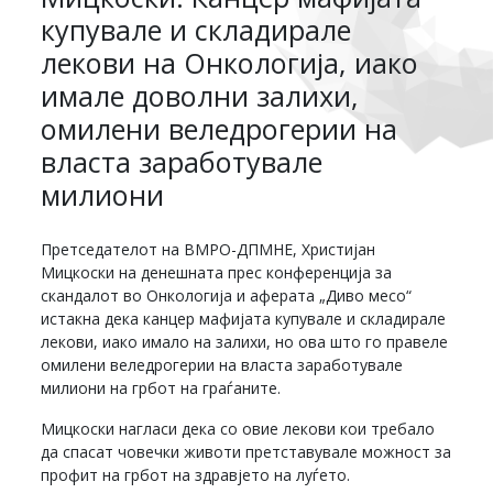
купувале и складирале
лекови на Онкологија, иако
имале доволни залихи,
омилени веледрогерии на
власта заработувале
милиони
Претседателот на ВМРО-ДПМНЕ, Христијан
Мицкоски на денешната прес конференција за
скандалот во Онкологија и аферата „Диво месо“
истакна дека канцер мафијата купувале и складирале
лекови, иако имало на залихи, но ова што го правеле
омилени веледрогерии на власта заработувале
милиони на грбот на граѓаните.
Мицкоски нагласи дека со овие лекови кои требало
да спасат човечки животи претставувале можност за
профит на грбот на здравјето на луѓето.