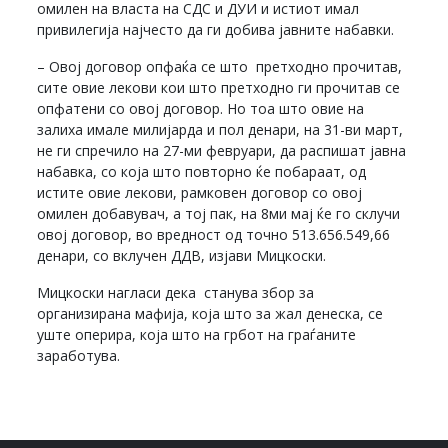
омилен на власта на СДС и ДУИ и истиот имал
привилегија најчесто да ги добива јавните набавки.
– Овој договор опфаќа се што претходно прочитав,
сите овие лекови кои што претходно ги прочитав се
опфатени со овој договор. Но тоа што овие на
залиха имале милијарда и пол денари, на 31-ви март,
не ги спречило на 27-ми февруари, да распишат јавна
набавка, со која што повторно ќе побараат, од
истите овие лекови, рамковен договор со овој
омилен добавувач, а тој пак, на 8ми мај ќе го склучи
овој договор, во вредност од точно 513.656.549,66
денари, со вклучен ДДВ, изјави Мицкоски.
Мицкоски нагласи дека станува збор за
организирана мафија, која што за жал денеска, се
уште оперира, која што на грбот на граѓаните
заработува.