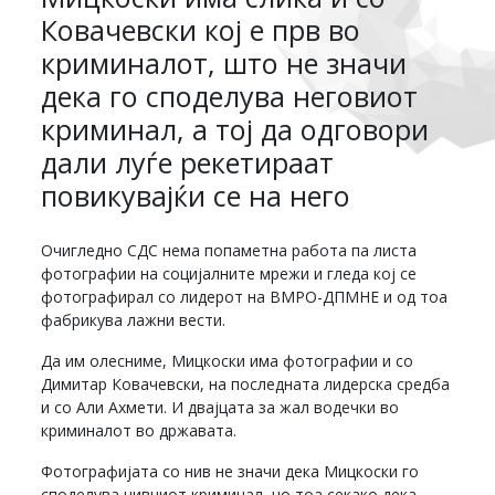
Ковачевски кој е прв во
криминалот, што не значи
дека го споделува неговиот
криминал, а тој да одговори
дали луѓе рекетираат
повикувајќи се на него
Очигледно СДС нема попаметна работа па листа
фотографии на социјалните мрежи и гледа кој се
фотографирал со лидерот на ВМРО-ДПМНЕ и од тоа
фабрикува лажни вести.
Да им олесниме, Мицкоски има фотографии и со
Димитар Ковачевски, на последната лидерска средба
и со Али Ахмети. И двајцата за жал водечки во
криминалот во државата.
Фотографијата со нив не значи дека Мицкоски го
споделува нивниот криминал, но тоа секако дека