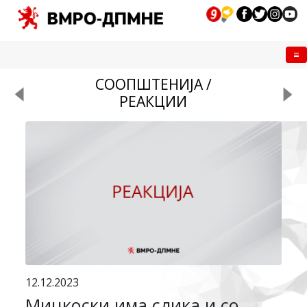
Me
СООПШТЕНИЈА /
РЕАКЦИИ
12.12.2023
Мицкоски има слика и со