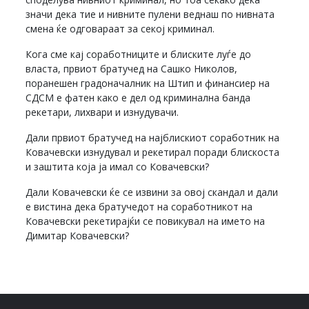
значи дека тие и нивните пулени веднаш по нивната
смена ќе одговараат за секој криминал.
Кога сме кај соработниците и блиските луѓе до
власта, првиот братучед на Сашко Николов,
поранешен градоначалник на Штип и финансиер на
СДСМ е фатен како е дел од криминална банда
рекетари, лихвари и изнудувачи.
Дали првиот братучед на најблискиот соработник на
Ковачевски изнудувал и рекетирал поради блискоста
и заштита која ја имал со Ковачевски?
Дали Ковачевски ќе се извини за овој скандал и дали
е вистина дека братучедот на соработникот на
Ковачевски рекетирајќи се повикувал на името на
Димитар Ковачевски?