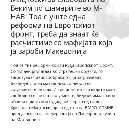
Беким по шамарите во М-
НАВ: Тоа е уште една
реформа на Европскиот
фронт, треба да знаат ќе
расчистиме со мафијата која
ја зароби Македонија
Тоа се тие реформи кои ги нуди Европскиот фронт.
Со тупаници упаѓаат во стратешки објекти, го
загрозуваат авиосообраќајот, ја загрозуваат
безбедноста на македонското небо и на
сојузничките летала. И тие истите ќе ги видите како
слободно се шетаат по улиците, бидејќи имаат свои
обвинители и свои судии, рече претседателот
Христијан Мицкоски, претседател на ВМРО-ДПМНЕ
пред денешната конференција на Паневропска унија
на Македонија.