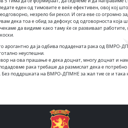
ав 5 тима да се формираат, да седнеме и да направиме ст
ледате еден од тимовите е веќе ефективен, овој кој шт
неодговорно, незрело би рекол. И сега еве со огромно
вам дека тоа е обид за дефокус од одговорноста која шт
екаме да видиме како таму ќе се развиваат работите, 
коски.
сто арогантно да ја одбива подадената рака од ВМРО-Д
тотално неуспешни.
овор на ова прашање е дека доцнат, многу доцнат и на
е подадовме рака требаше да размислат дека е потреб
. Без поддршката на ВМРО-ДПМНЕ за жал тие се и така 