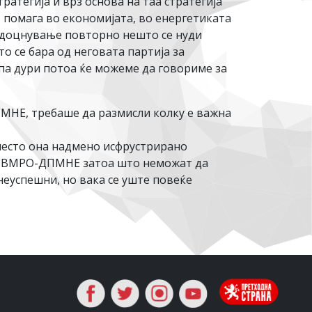
ратегија и врз основа на таа стратегија
о помага во економијата, во енергетиката
 задоцнување повторно нешто се нуди
о се бара од неговата партија за
па дури потоа ќе можеме да говориме за
ПМНЕ, требаше да размисли колку е важна
место она надмено исфрустрирано
но ВМРО-ДПМНЕ затоа што неможат да
неуспешни, но вака се уште повеќе