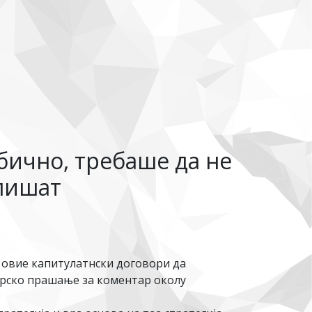
бично, требаше да не
тпишат
 овие капитулатнски договори да
арско прашање за коментар околу