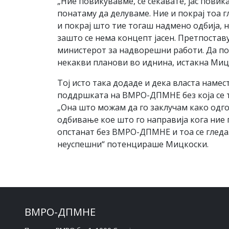
„Ние повикувавме, се сеќавате, јас повик
понатаму да делуваме. Ние и покрај тоа г
и покрај што тие тогаш надмено одбија, 
зашто се нема концепт јасен. Претпоставу
министерот за надворешни работи. Да поч
некакви планови во иднина, истакна Миц
Тој исто така додаде и дека власта наме
поддршката на ВМРО-ДПМНЕ без која се 
„Она што можам да го заклучам како одг
одбивање кое што го направија кога ни
опстанат без ВМРО-ДПМНЕ и тоа се гледа
неуспешни“ потенцираше Мицкоски.
ВМРО-ДПМНЕ