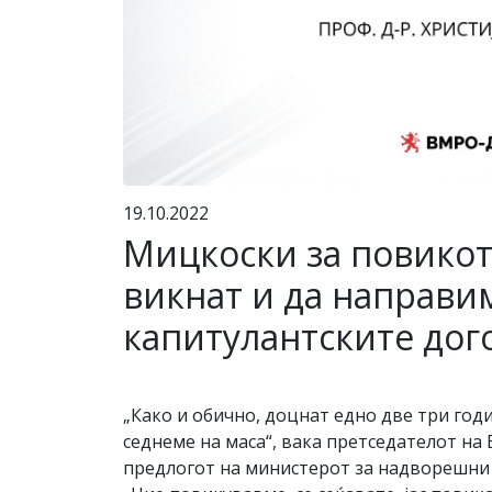
19.10.2022
Мицкоски за повикот
викнат и да направим
капитулантските дог
„Како и обично, доцнат едно две три год
седнеме на маса“, вака претседателот н
предлогот на министерот за надворешни 