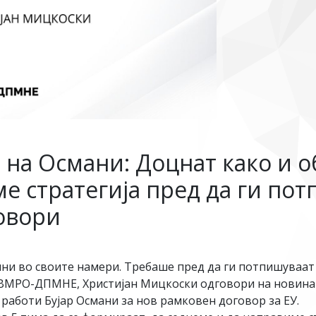
 на Османи: Доцнат како и о
е стратегија пред да ги по
овори
ини во своите намери. Требаше пред да ги потпишуваат
а ВМРО-ДПМНЕ, Христијан Мицкоски одговори на новин
работи Бујар Османи за нов рамковен договор за ЕУ.