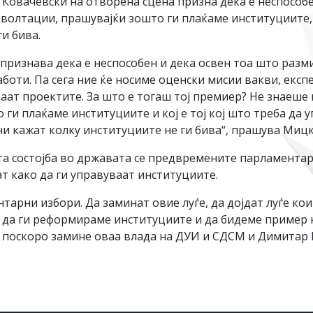
Ковачевски на отворена сцена призна дека е неспособен
волтации, прашувајќи зошто ги плаќаме институциите, 
ги бива.
ризнава дека е неспособен и дека освен тоа што разми
аботи. Па сега ние ќе носиме оценски мисии вакви, експе
аат проектите. За што е тогаш тој премиер? Не знаеше ш
 ги плаќаме институциите и кој е тој кој што треба да 
ни кажат колку институциите не ги бива“, прашува Мицк
а состојба во државата се предвремените парламентарн
аат како да ги управуваат институциите.
арни избори. Да заминат овие луѓе, да дојдат луѓе кои
а, да ги реформираме институциите и да бидеме пример
ас поскоро замине оваа влада на ДУИ и СДСМ и Димитар 