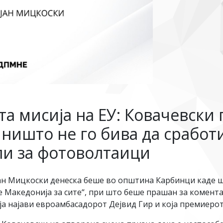
а мисија на ЕУ: Ковачевски 
 ништо не го бива да сработ
ли за фотоволтаици
н Мицкоски денеска беше во општина Карбинци каде ш
е Македонија за сите“, при што беше прашан за комента
а ја најави евроамбасадорот Дејвид Гир и која премиер