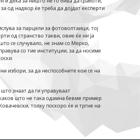
 и дека за ништо не го бива да сработи,
за од надвор ќе треба да дојдат експерти
слува за парцели за фотоволтаици, тој
рти од странство такви, овие ќе ни ја
то се случувало, не знам со Мерко,
управува со тие институции, за да носиме
оски.
и избори, за да неспособните кои се на
 што знаат да ги управуваат
 каков што не така одамна бевме пример
Ковачевски, толку поскоро ќе и тргне на