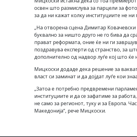
Мицкоски истакна дека со тоа премиерот 
освен што размислува за парцели за фото
за да ни кажат колку институциите не ни 
„На отворена сцена Димитар Ковачевски п
буквално за ништо друго не го бива да ср
прават реформата, оние ќе ни ги завршув
поздравува експерти од странство, за што
дополнително од надвор луѓе кој што ќе 
Мицкоски додаде дека решение за вакват
власт си заминат и да дојдат луѓе кои зн
„Затоа е потребно предвремени парламент
институциите и да се зафатиме за работ
не само за регионот, туку и за Европа. Ч
Македонија“, рече Мицкоски.