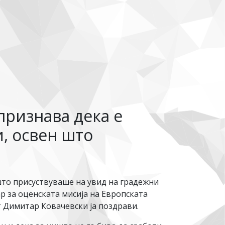
признава дека е
и, освен што
то присуствуваше на увид на градежни
р за оценската мисија на Европската
от Димитар Ковачевски ја поздрави.