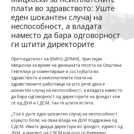
плати во здравството: Уште
еден шокантен случај на
неспособност, а владата
наместо да бара одговорност
ги штити директорите
Претседателот на ВМРО-ДПМНЕ, Христијан
Мицкоски за време на денешната посета на Општина
Гевгелија ја коментираше и состојбата во
здравството и неисплатените плати на
здравствените работници за што рече дека е
шокантен случај на неспособност, а владата наместо
да бара одговорност од директорите на фондот кои
се од ДУИ и СДСМ, таа ги штити истите.
„Тоа е уште еден шокантен случај на неспособност
којашто боли, на оваа влада на ДУИ поддржана од
СДСМ. Имате двајца директори во фондот, едниот од
ДУИ, а другиот од СДСМ кои што се буквално