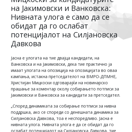
на Јакимовски и Ванковска:
Нивната улога е само да се
обидат да го ослабат
потенцијалот на Силјановска
Давкова
Јасна е улогата на тие двајца кандидати, на
Ванковска и на Јакимовски, дека тие практично ја
имаат улогата на опозиција на опозицијата во оваа
кампања, истакна претседателот на ВМРО-ДПМНЕ,
Христијан Мицкоски одговарајќи на новинарско
прашање за коментар околу собирањето потписи за
Јакимовски и Ванковска за кандидати за претседател.
„Според динамиката за собирање потписи за нивна
поддршка, ако се спореди со денешната динамика за
Силјановска Давкова, тоа е неспоредливо. Јасна е
нивната улога. Нивната улога е да се обидат да го
ослабат потенцијалот на Силјановска Давкова, тие