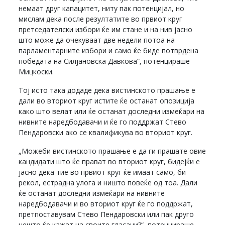
немаат друг капацитет, ниту пак потенцијал, но
мислам дека после резултатите во првиот круг
претседателски избори ќе им стане и на нив јасно
што може да очекуваат две недели потоа на
парламентарните избори и само ќе биде потврдена
победата на Силјановска Давкова“, потенцираше
Мицкоски.
Тој исто така додаде дека вистинското прашање е
дали во вториот круг истите ќе останат опозиција
како што велат или ќе останат доследни измеќари на
нивните наредбодавачи и ќе го поддржат Стево
Пендаровски ако се квалификува во вториот круг.
„Можеби вистинското прашање е да ги прашате овие
кандидати што ќе прават во вториот круг, бидејќи е
јасно дека тие во првиот круг ќе имаат само, би
рекол, естрадна улога и ништо повеќе од тоа. Дали
ќе останат доследни измеќари на нивните
наредбодавачи и во вториот круг ќе го поддржат,
претпоставувам Стево Пендаровски или пак друго
нешто ќе кажат на своите гласачи?“, потенцираше