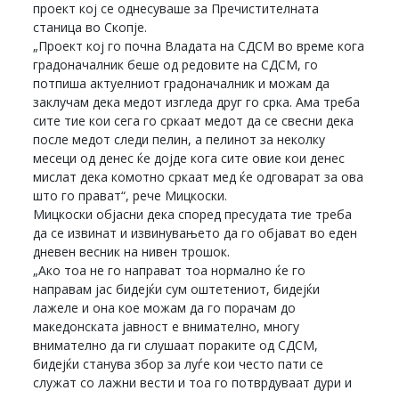
проект кој се однесуваше за Пречистителната
станица во Скопје.
„Проект кој го почна Владата на СДСМ во време кога
градоначалник беше од редовите на СДСМ, го
потпиша актуелниот градоначалник и можам да
заклучам дека медот изгледа друг го срка. Ама треба
сите тие кои сега го сркаат медот да се свесни дека
после медот следи пелин, а пелинот за неколку
месеци од денес ќе дојде кога сите овие кои денес
мислат дека комотно сркаат мед ќе одговарат за ова
што го прават“, рече Мицкоски.
Мицкоски објасни дека според пресудата тие треба
да се извинат и извинувањето да го објават во еден
дневен весник на нивен трошок.
„Ако тоа не го направат тоа нормално ќе го
направам јас бидејќи сум оштетениот, бидејќи
лажеле и она кое можам да го порачам до
македонската јавност е внимателно, многу
внимателно да ги слушаат пораките од СДСМ,
бидејќи станува збор за луѓе кои често пати се
служат со лажни вести и тоа го потврдуваат дури и