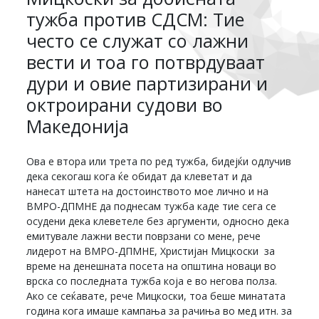
тужба против СДСМ: Тие
често се служат со лажни
вести и тоа го потврдуваат
дури и овие партизирани и
октроирани судови во
Македонија
Ова е втора или трета по ред тужба, бидејќи одлучив
дека секогаш кога ќе обидат да клеветат и да
нанесат штета на достоинството мое лично и на
ВМРО-ДПМНЕ да поднесам тужба каде тие сега се
осудени дека клеветеле без аргументи, односно дека
емитувале лажни вести поврзани со мене, рече
лидерот на ВМРО-ДПМНЕ, Христијан Мицкоски за
време на денешната посета на општина новаци во
врска со последната тужба која е во негова полза.
Ако се сеќавате, рече Мицкоски, тоа беше минатата
година кога имаше кампања за рачиња во мед итн. за