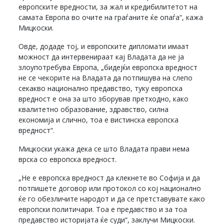
европските вредности, за жал и кредибилитетот на
самата Европа во очите на граѓаните ќе опаѓа“, кажа
Мицкоски.
Овде, додаде тој, и европските дипломати имаат
можност да интервенираат кај Владата да не ја
злоупотребува Европа, „бидејќи европска вредност
не се чекорите на Владата да потпишува на слепо
секакво национално предавство, туку европска
вредност е она за што зборував претходно, како
квалитетно образование, здравство, силна
економија и слично, тоа е вистинска европска
вредност“.
Мицкоски укажа дека се што Владата прави нема
врска со европска вредност.
„Не е европска вредност да клекнете во Софија и да
потпишете договор или протокол со кој национално
ќе го обезличите народот и да се претставувате како
европски политичари. Тоа е предавство и за тоа
предавство историјата ќе суди“, заклучи Мицкоски.