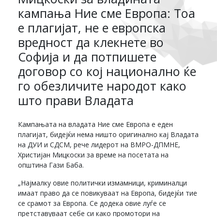
кампања Ние сме Европа: Тоа
е плагијат, не е европска
вредност да клекнете во
Софија и да потпишете
договор со кој национално ќе
го обезличите народот како
што прави Владата
Кампањата на владата Ние сме Европа е еден
плагијат, бидејќи нема ништо оригинално кај Владата
на ДУИ и СДСМ, рече лидерот на ВМРО-ДПМНЕ,
Христијан Мицкоски за време на посетата на
општина Гази Баба.
„Најмалку овие политички измамници, криминалци
имаат право да се повикуваат на Европа, бидејќи тие
се срамот за Европа. Се додека овие луѓе се
претставуваат себе си како промотори на