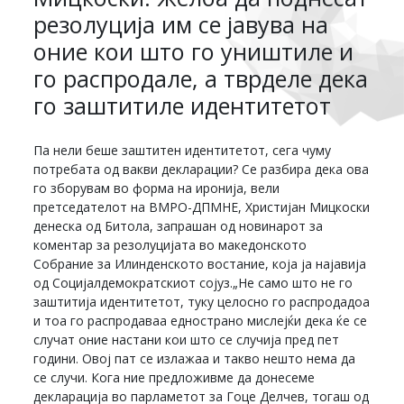
резолуција им се јавува на
оние кои што го уништиле и
го распродале, а тврделе дека
го заштитиле идентитетот
Па нели беше заштитен идентитетот, сега чуму
потребата од вакви декларации? Се разбира дека ова
го зборувам во форма на иронија, вели
претседателот на ВМРО-ДПМНЕ, Христијан Мицкоски
денеска од Битола, запрашан од новинарот за
коментар за резолуцијата во македонското
Собрание за Илинденското востание, која ја најавија
од Социјалдемократскиот сојуз.„Не само што не го
заштитија идентитетот, туку целосно го распродадоа
и тоа го распродаваа еднострано мислејќи дека ќе се
случат оние настани кои што се случија пред пет
години. Овој пат се излажаа и такво нешто нема да
се случи. Кога ние предложивме да донесеме
декларација во парламетот за Гоце Делчев, тогаш од