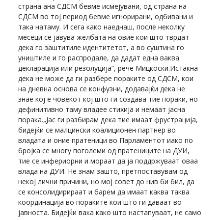
страна ана СДСМ бевме исмејувани, од страна на
СДСМ во тој период бевме игнорирани, одбивани и
така натаму. И сега како наеднаш, после неколку
месеци се јавува желбата на овие кои што тврдат
дека го заштитиле идентитетот, а во суштина го
уништиле и го распродале, да дадат една ваква
декларација или резолуција“, рече Мицкоски.Истакна
дека не може да ги разбере пораките од СДСМ, кои
на дневна основа се конфузни, додавајќи дека не
знае кој е човекот кој што ги создава тие пораки, но
дефинитивно таму владее стихија и немаат јасна
порака.„Јас ги разбирам дека тие имаат фрустрација,
бидејќи се малцински коалиционен партнер во
владата и оние пратеници во Парламентот иако по
бројка се многу поголеми од пратениците на ДУИ,
тие се инфериорни и мораат да ја поддржуваат оваа
влада на ДУИ. Не знам зашто, претпоставувам од
некој лични причини, но мој совет до нив би бил, да
се консолидирираат и барем да имаат каква таква
координација во пораките кои што ги даваат во
јавноста. Бидејќи вака како што настапуваат, не само