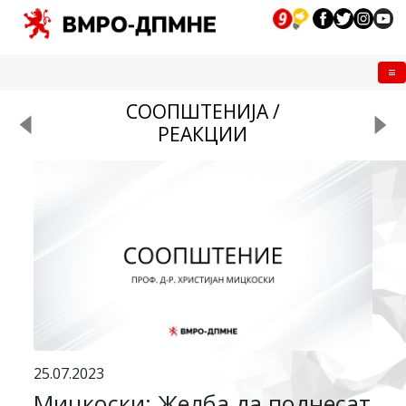
Me
СООПШТЕНИЈА /
РЕАКЦИИ
25.07.2023
Мицкоски: Желба да поднесат