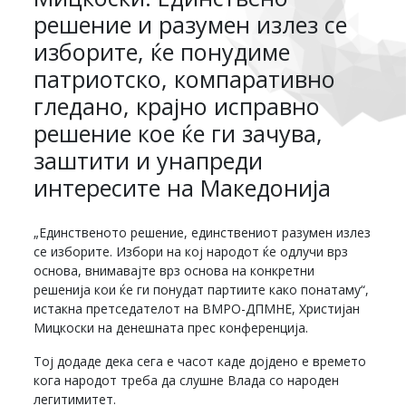
решение и разумен излез се
изборите, ќе понудиме
патриотско, компаративно
гледано, крајно исправно
решение кое ќе ги зачува,
заштити и унапреди
интересите на Македонија
„Единственото решение, единствениот разумен излез
се изборите. Избори на кој народот ќе одлучи врз
основа, внимавајте врз основа на конкретни
решенија кои ќе ги понудат партиите како понатаму“,
истакна претседателот на ВМРО-ДПМНЕ, Христијан
Мицкоски на денешната прес конференција.
Тој додаде дека сега е часот каде дојдено е времето
кога народот треба да слушне Влада со народен
легитимитет.