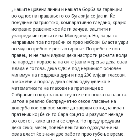
„Нашите црвени линии и нашата борба за гаранции
во однос на прашањето со Бугарија се јасни. Ќе
понудиме патриотско, компаративно гледано, крајно
исправно решение кое ќе ги зачува, заштити и
унапреди интересите на Македонија. Но, за да го
направиме тоа потребни се прво избори. Власта удри
во ѕид потребно е рестартирање. Потребен е нов
правец. И не гаам илузии дека наспроти јасната волја
на народот изразена на сите јавни мерења дека оваа
Влада е готова, дека СДС е под нејзиниот основен
минимум на поддршка дури и под 200 илјади гласови,
а можеби и подолу, дека сепак одлучувачка е
математиката на гласови на пратеници во
Собранието која за жал сеуште е во полза на власта.
Затоа е реално беспредметно секое гласање на
доверба кое одново може да заврши со киднапиран
пратеник кој ќе си го бара срцето и разумот некаде
во светот, како што и се случи. Но предупредувам
дека секој месец повеќе вештачко одржување на
оваа власт ќе значи две работи прво губење време,