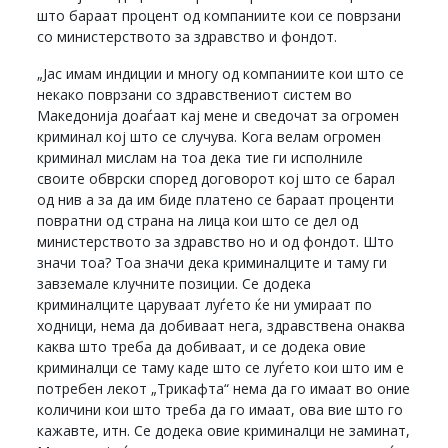
што бараат процент од компаниите кои се поврзани
со министерството за здравство и фондот.
„Јас имам индиции и многу од компаниите кои што се
некако поврзани со здравствениот систем во
Македонија доаѓаат кај мене и сведочат за огромен
криминал кој што се случува. Кога велам огромен
криминал мислам на тоа дека тие ги исполниле
своите обврски според договорот кој што се барал
од нив а за да им биде платено се бараат проценти
повратни од страна на лица кои што се дел од
министерството за здравство но и од фондот. Што
значи тоа? Тоа значи дека криминалците и таму ги
завземале клучните позиции. Се додека
криминалците царуваат луѓето ќе ни умираат по
ходници, нема да добиваат нега, здравствена онаква
каква што треба да добиваат, и се додека овие
криминалци се таму каде што се луѓето кои што им е
потребен лекот „Трикафта“ нема да го имаат во оние
количини кои што треба да го имаат, ова вие што го
кажавте, итн. Се додека овие криминалци не заминат,