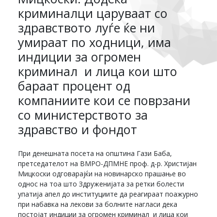
криминалци царуваат со
здравството луѓе ќе ни
умираат по ходници, има
индиции за огромен
криминал и лица кои што
бараат процент од
компаниите кои се поврзани
со министерството за
здравство и фондот
При денешната посета на општина Гази Баба,
претседателот на ВМРО-ДПМНЕ проф. д-р. Христијан
Мицкоски одговарајќи на новинарско прашање во
однос на тоа што Здруженијата за ретки болести
упатија апел до институциите да реагираат поажурно
при набавка на лекови за болните нагласи дека
постојат индиции за огромен криминал и лица кои