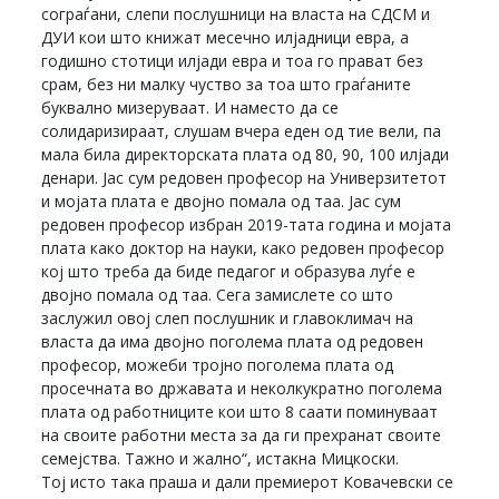
сограѓани, слепи послушници на власта на СДСМ и
ДУИ кои што книжат месечно илјадници евра, а
годишно стотици илјади евра и тоа го прават без
срам, без ни малку чуство за тоа што граѓаните
буквално мизеруваат. И наместо да се
солидаризираат, слушам вчера еден од тие вели, па
мала била директорската плата од 80, 90, 100 илјади
денари. Јас сум редовен професор на Универзитетот
и мојата плата е двојно помала од таа. Јас сум
редовен професор избран 2019-тата година и мојата
плата како доктор на науки, како редовен професор
кој што треба да биде педагог и образува луѓе е
двојно помала од таа. Сега замислете со што
заслужил овој слеп послушник и главоклимач на
власта да има двојно поголема плата од редовен
професор, можеби тројно поголема плата од
просечната во државата и неколкукратно поголема
плата од работниците кои што 8 саати поминуваат
на своите работни места за да ги прехранат своите
семејства. Тажно и жално“, истакна Мицкоски.
Тој исто така праша и дали премиерот Ковачевски се