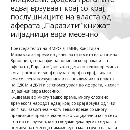
едвај врзуваат крај со крај,
послушниците на власта од
аферата „Паразити“ книжат
илјадници евра месечно
Претседателот на ВМРО-ДПМНЕ, Христијан
Мицкоски за време на денешната посета на општина
Зрновци одговарајќи на новинарско прашање за
аферата „Паразити“, истакна дека во тешки времиња
кога граѓаните едвај врзуваат крај со крај, лицата
кои се слепи послушници и главоклимачи на власта
на СДСМ и ДУИ и се споменуваат во аферата, книжат
илјадници евра месечно.
„Живееме во многу тешко време, многу сложено
времекога народот едвај крај со крај врзува од 1-ви
до 1-ви. Навистина многу тешко време со многу
предизвици пред сѐ економско-социјални и кога сето
тоа ни се случува, кога гледаме дека луѓето едвај го
поминуваат месецот имаме една мала група на наши