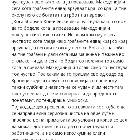
чуствува лошо како кога ја предаваше Македонија и
сега кога граѓаните едвај врзуваат крај со крај, а тие
околу него се богатат на грбот на народот.
„Кога зборува Ковачевски дека чуствува како со нож
да го боделе кога ја предаваше Македонија и
македонскиот идентитет. Не знам како му е сега
чуството кога гледа како граѓаните едвај крај со крај
врзуваат, а неговите околу него се богатат на грбот
на тие граѓани и дали сега има мачнина и тежина во
стомакот и дали сега го бодат со нож или тоа само
кога ја предава Македонија и тогаш само го чуствува
тоа чуство. Тоа сакам да го прашам еве од овде од
Зрновци каде што луѓето споделија со нас многу
тажни судбини и навистина се чудам и им честитам
како успеваат да се мотивираат и да продолжат
понатаму“, потенцираше Мицкоски.
Тој додаде дека решението за ваквата состојба е да
се направи една сериозна чистка на овие луѓе и
нивелирање на примањата во услови на криза со цел
да можат достоинството да го почуствуваат и
работниците, а не само неколкумина слепи
послушници на власта.