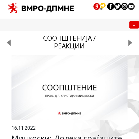
Me
СООПШТЕНИЈА /
РЕАКЦИИ
16.11.2022
Мицкоски: Додека граѓаните