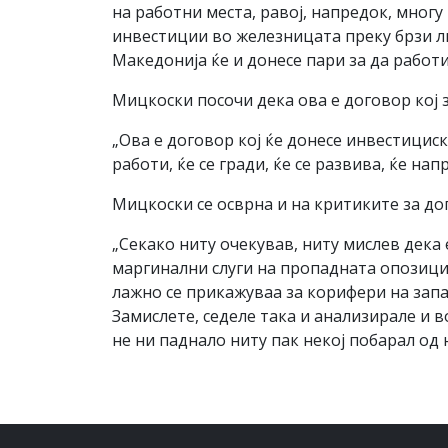
на работни места, равој, напредок, мног
инвестиции во железницата преку брзи ли
Македонија ќе и донесе пари за да работи
Мицкоски посочи дека ова е договор кој 
„Ова е договор кој ќе донесе инвестицис
работи, ќе се гради, ќе се развива, ќе на
Мицкоски се осврна и на критиките за до
„Секако ниту очекував, ниту мислев дека
маргинални слуги на пропадната опозициј
лажно се прикажуваа за корифери на запад
Замислете, седеле така и анализирале и 
не ни паднало ниту пак некој побарал од 