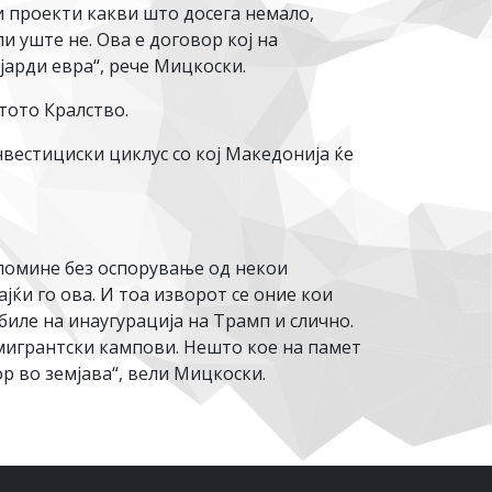
и проекти какви што досега немало,
 уште не. Ова е договор кој на
јарди евра“, рече Мицкоски.
тото Кралство.
нвестициски циклус со кој Македонија ќе
 помине без оспорување од некои
ќи го ова. И тоа изворот се оние кои
биле на инаугурација на Трамп и слично.
л мигрантски кампови. Нешто кое на памет
ор во земјава“, вели Мицкоски.