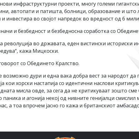
у нови инфраструктурни проекти, многу големи гигантск
ни, автопати и патишта, болници, образование и што ли
 и инвестира во својот напредок во вредност од 6 мили
значи и безбедност и безбедносна соработка со Обедине
ка револуција во државата, еден вистински историски и
предува“, кажа Мицкоски.
говорот со Обединето Кралство.
 е возможно дури и една вака добра вест за народот да
а кои хорски настапија со идентични наслови критикувај
ната мисла овде, за сега да не критикуваат зошто сме 
во паника и агонија некој од нивните генијалци смисли
нас, а тоа впрочем јасно го кажа и британскиот амбасад