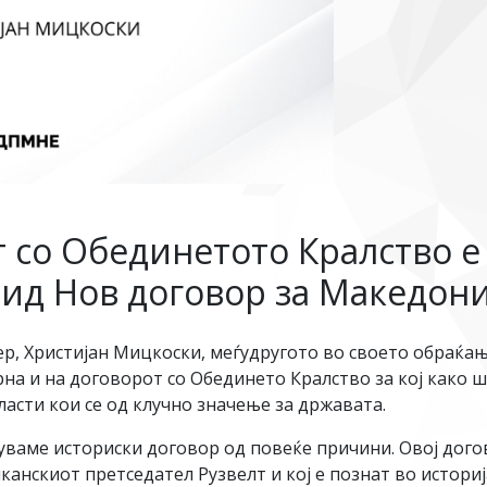
 со Обединетото Кралство е 
вид Нов договор за Македони
, Христијан Мицкоски, меѓудругото во своето обраќањ
на и на договорот со Обединето Кралство за кој како ш
ласти кои се од клучно значење за државата.
куваме историски договор од повеќе причини. Овој дого
иканскиот претседател Рузвелт и кој е познат во истор