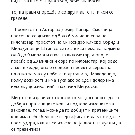
видат за што станува збор, рече Мицкоски.
Тој направи споредба и со други автопати кои се
граделе.
– Проектот на Актор за Демир Капија -Смоквица
просечно се движи од 5 до 6 милиони евра по
километар, проектот на Синохидро Кичево-Охрид и
Миладиновци-Штип со сите анекси нема да надмине
од 8 до 9 милиони евра по километар, а овој е
повеќе од 20 милиони евра по километар. Кој овде
лаже и краде, ова е сериозен проект и сериозна
пљачка за многу побогати држави од Македонија,
колку доживотни има тука ако за еден долар има
неколку доживотни? – прашува Мицкоски.
Мицкоски изјави дека кога можеле договорот да го
добијат пратениците кои ги поднеле измените за
законите, тогаш може да го добијат и пратениците
кои имаат безбедносен сертификат и да може да се
простудира, или да се излезе во јавност на дуел и да
се презентира.