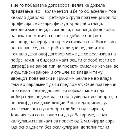
Ние го побаравме договорот, велат ќе држеле
предавања во Парламентот и ќе го објаснеле и тоа
ќе било доволно. Претходно група пратеници кои по
професија се лекари, фискултурни работници,
ликовни уметници, психолози, правници, филозофи,
на некаков магичен начин го добиле овој ист
договор, најверојатно преку свиркач кога бил истиот
потпишан, седнале, работеле две недели и им
текнало дека овој договор може да се реализира на
побрз начин и бидејќи имаат вешти способности во
изградба на ваков тип на проекти смисли 9 измени во
9 суштински закони и отишле во влада и таму
двоецот Ковачевски и Груби им рекле не во влада
туку во парламент да ги предложат. Овие пратеници
што имаат безбедносен сертификат можат да
добијат две недели да го простудираат договорот, а
не некој да им држи лекции. Зошто да криеме, да
излеземе јас со договорот добиен од свиркач,
Ковачевски со неговиот и да дебатираме, сепак
калкулациите викаат за повеќе од 2 милијарди евра.
Односно цената без вкалкулирани дополнителни