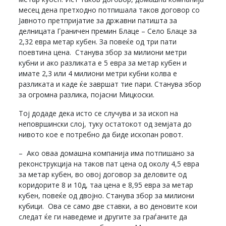
месец дена претходно потпишала таков договор со
Јавното претпријатие за државни патишта за
делницата Граничен премин Блаце – Село Блаце за
2,32 евра метар кубен. За повеќе од три пати
поевтина цена. Станува збор за милиони метри
кубни и ако разликата е 5 евра за метар кубен и
имате 2,3 или 4 милиони метри кубни колва е
разликата и каде ќе завршат тие пари. Станува збор
за огромна разлика, појасни Мицкоски.
Тој додаде дека исто се случува и за ископ на
неповршински слој, туку остатокот од земјата до
нивото кое е потребно да биде ископан ровот.
– Ако оваа домашна компанија има потпишано за
реконструкција на таков пат цена од околу 4,5 евра
за метар кубен, во овој договор за деловите од
коридорите 8 и 10д, таа цена е 8,95 евра за метар
кубен, повеќе од двојно. Станува збор за милиони
кубици. Ова се само две ставки, а во деновите кои
следат ќе ги наведеме и другите за граѓаните да