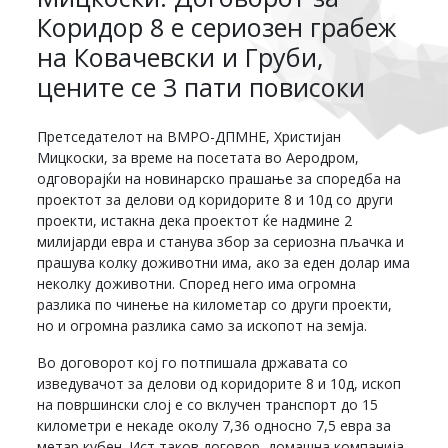
Коридор 8 е сериозен грабеж
на Ковачевски и Груби,
цените се 3 пати повисоки
Претседателот на ВМРО-ДПМНЕ, Христијан
Мицкоски, за време на посетата во Аеродром,
одговорајќи на новинарско прашање за споредба на
проектот за делови од коридорите 8 и 10д со други
проекти, истакна дека проектот ќе надмине 2
милијарди евра и станува збор за сериозна пљачка и
прашува колку доживотни има, ако за еден долар има
неколку доживотни. Според него има огромна
разлика по чинење на километар со други проекти,
но и огромна разлика само за ископот на земја.
Во договорот кој го потпишала државата со
изведувачот за делови од коридорите 8 и 10д, ископ
на површински слој е со вклучен транспорт до 15
километри е некаде околу 7,36 односно 7,5 евра за
метар кубен. Ист таков договор, домашна компанија