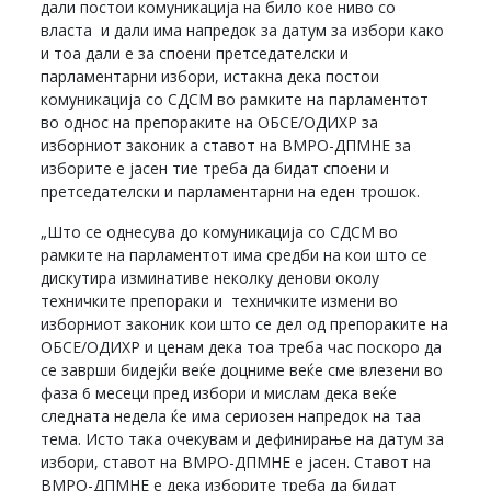
дали постои комуникација на било кое ниво со
власта и дали има напредок за датум за избори како
и тоа дали е за споени претседателски и
парламентарни избори, истакна дека постои
комуникација со СДСМ во рамките на парламентот
во однос на препораките на ОБСЕ/ОДИХР за
изборниот законик а ставот на ВМРО-ДПМНЕ за
изборите е јасен тие треба да бидат споени и
претседателски и парламентарни на еден трошок.
„Што се однесува до комуникација со СДСМ во
рамките на парламентот има средби на кои што се
дискутира изминативе неколку денови околу
техничките препораки и техничките измени во
изборниот законик кои што се дел од препораките на
ОБСЕ/ОДИХР и ценам дека тоа треба час поскоро да
се заврши бидејќи веќе доцниме веќе сме влезени во
фаза 6 месеци пред избори и мислам дека веќе
следната недела ќе има сериозен напредок на таа
тема. Исто така очекувам и дефинирање на датум за
избори, ставот на ВМРО-ДПМНЕ е јасен. Ставот на
ВМРО-ДПМНЕ е дека изборите треба да бидат