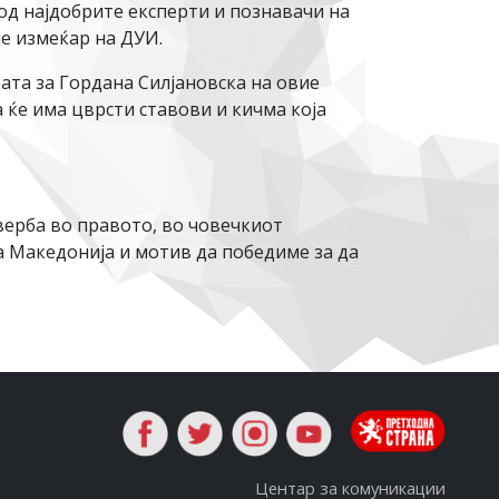
од најдобрите експерти и познавачи на
не измеќар на ДУИ.
ата за Гордана Силјановска на овие
а ќе има цврсти ставови и кичма која
верба во правото, во човечкиот
а Македонија и мотив да победиме за да
Центар за комуникации