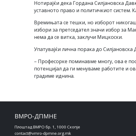
Нотирајќи дека Гордана Силјановска Давк
уставното право и политичкиот систем. К
Времињата се тешки, но изборот никогаш 
избори за претседател значи избор за Мак
нема да се витка, заклучи Мицкоски.
Упатувајќи лична порака до Силјановска 
– Професорке поминавме многу, ова е пос
потенцијал да ги менуваме работите и ов
градиме иднина.
ВМРО-ДПМНЕ
Плоштад ВМРО бр. 1, 1000 Скопје
contact@vmro-dpmne.org.mk