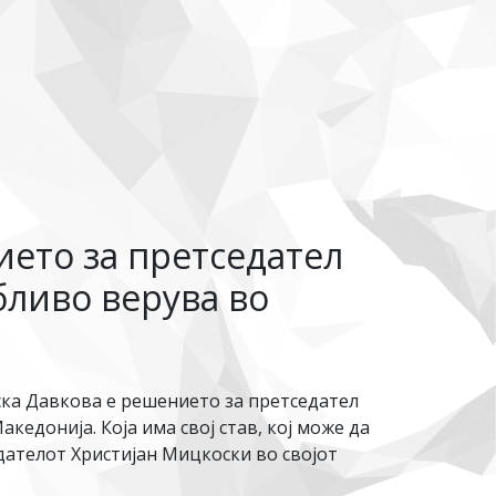
ието за претседател
бливо верува во
ска Давкова е решението за претседател
едонија. Која има свој став, кој може да
седателот Христијан Мицкоски во својот