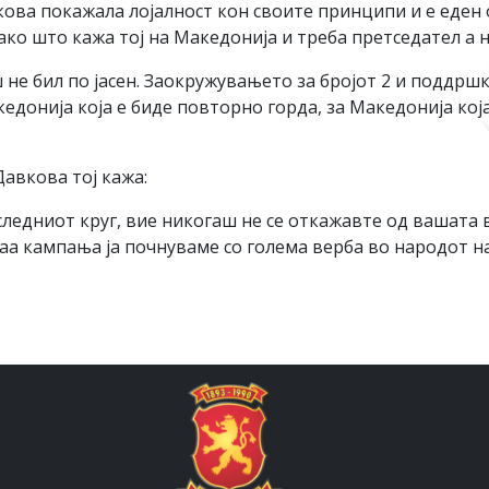
ова покажала лојалност кон своите принципи и е еден 
ако што кажа тој на Македонија и треба претседател а 
не бил по јасен. Заокружувањето за бројот 2 и поддршк
едонија која е биде повторно горда, за Македонија кој
Давкова тој кажа:
ледниот круг, вие никогаш не се откажавте од вашата 
аа кампања ја почнуваме со голема верба во народот н