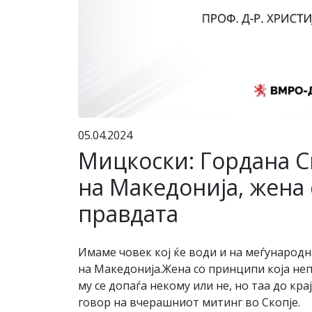
05.04.2024
Мицкоски: Гордана С
на Македонија, жена
правдата
Имаме човек кој ќе води и на меѓународ
на Македонија.Жена со принципи која неп
му се допаѓа некому или не, но таа до кра
говор на вчерашниот митинг во Скопје.