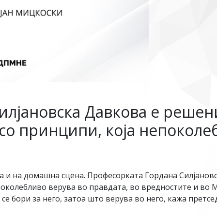
илјановска Давкова е решен
 со принципи, која непоколе
на и на домашна сцена. Професорката Гордана Силјанов
околебливо верува во правдата, во вредностите и во Мак
ј се бори за него, затоа што верува во него, кажа прет