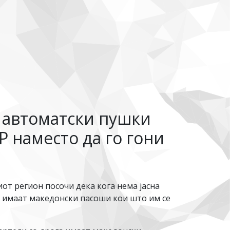
о автоматски пушки
Р наместо да го гони
т регион посочи дека кога нема јасна
а имаат македонски пасоши кои што им се