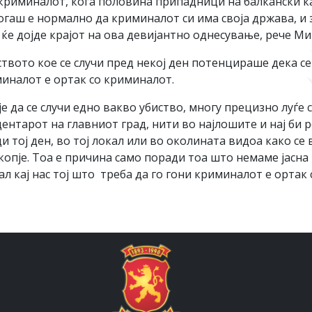
и криминалот, кога половина припадници на балкански 
огаш е нормално да криминалот си има своја држава, и 
 ќе дојде крајот на ова девијантно однесување, рече Ми
твото кое се случи пред некој ден потенцираше дека се
миналот е ортак со криминалот.
е да се случи едно вакво убиство, многу прецизно луѓе 
 центарот на главниот град, нити во најлошите и нај би
и тој ден, во тој локал или во околината видоа како се 
опје. Тоа е причина само поради тоа што немаме јасна 
ал кај нас тој што треба да го гони криминалот е орта