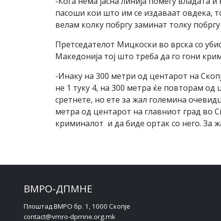
-Кога нема јасна линија помеѓу владата 
пасоши кои што им се издаваат овдека, т
велам колку побргу заминат толку побргу
Претседателот Мицкоски во врска со убис
Македонија тој што треба да го гони кри
-Инаку на 300 метри од центарот на Скопј
не 1 туку 4, на 300 метра ќе повторам од
сретнете, но ете за жал големина очевидц
метра од центарот на главниот град во Ск
криминалот и да биде ортак со него. За ж
ВМРО-ДПМНЕ
Плоштад ВМРО бр. 1, 1000 Скопје
contact@vmro-dpmne.org.mk