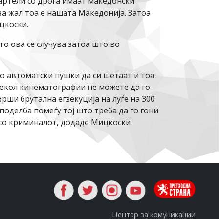
картели со дрога имаат македонски
за жал тоа е нашата Македонија. Затоа
цкоски.
то ова се случува затоа што во
со автоматски пушки да си шетаат и тоа
 рекол кинематографии не можете да го
врши брутална егзекуција на луѓе на 300
поделба помеѓу тој што треба да го гони
к со криминалот, додаде Мицкоски.
Центар за комуникации