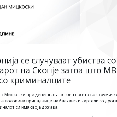
нија се случуваат убиства с
арот на Скопје затоа што МВ
 со криминалците
 Мицкоски при денешната негова посета во струмичкио
ога половина припадници на балкански картели со дрог
налот си има своја држава.