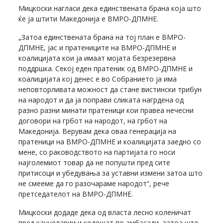
Мицкоски нагласи дека единствената брана која што
ќе ја штити Македонија е ВМРО-ДПМНЕ.
„Затоа единствената брана на тој план е ВМРО-
ДПМНЕ, јас и пратениците на ВМРО-ДПМНЕ и
коалицијата кои ја имаат мојата безрезервна
поддршка. Секој еден пратеник од ВМРО-ДПМНЕ и
коалицијата кој денес е во Собранието ја има
неповторливата можност да стане вистински трибун
на народот и да ја поправи сликата нагрдена од
разно разни минати пратеници кои правеа нечесни
договори на грбот на народот, на грбот на
Македонија. Верувам дека оваа генерација на
пратеници на ВМРО-ДПМНЕ и коалицијата заедно со
мене, со раководството на партијата го носи
најголемиот товар да не попушти пред сите
притисоци и убедувања за уставни измени затоа што
не смееме да го разочараме народот“, рече
претседателот на ВМРО-ДПМНЕ.
Мицкоски додаде дека од власта лесно коленичат
пред канцеларии и кодошат по амбасади, затоа што