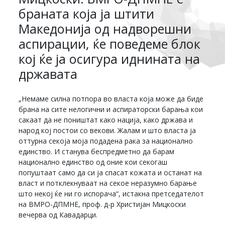
браната која ја штити
Македонија од надворешни
аспирации, ќе поведеме блок
кој ќе ја осигура иднината на
државата
„Немаме силна потпора во власта која може да биде
брана на сите нелогични и аспираторски барања кои
сакаат да не поништат како нација, како држава и
народ кој постои со векови. Жалам и што власта ја
оттурна секоја моја подадена рака за национално
единство. И станува беспредметно да барам
национално единство од оние кои секогаш
попуштаат само да си ја спасат кожата и останат на
власт и потклекнуваат на секое неразумно барање
што некој ќе ни го испорача“, истакна претседателот
на ВМРО-ДПМНЕ, проф. д-р Христијан Мицкоски
вечерва од Кавадарци.