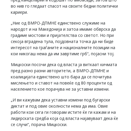
во нив го гледаат спасот на своите бедни политички
кариери.
„Ние од ВМРО-ДПМНЕ единствено служиме на
народот и на Македонија и затоа имаме обврска да
градиме мостови и пријателства со светот. Но при
секоја вградена тула, појдовната точка да ни биде
интересот на граѓаните и националните позиции на
кои никогаш нема да им завртиме грб“, појасни тој.
Мицкоски посочи дека од власта ја виткаат кичмата
пред разно разни авторитети, а ВМРО-ДПМНЕ и
коалицијата единствено што бара да се почитува
мислењето и ставот на повеќе од 80 проценти од
населението кое порачува не за уставни измени.
„И ви кажувам дека уставни измени под бугарски
диктат и под овие околности нема да има. Овие
работи кои сега ги говорам истите ќе ги кажам и на
лидерската средба која од власта најавуваат дека ќе
се случи“, порача Мицкоски.