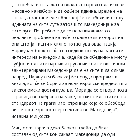
„Потребна е оставка на владата, народот да излезе
масовно на избори и да одбере иднина. Време е на
сцена да застане еден блок кој ќе се обедини околу
иднината на сите луѓе затоа што Македонија е за
сите луѓе. Потребно е да се позанимаваме со
реалните проблеми на луѓето каде седи изворот на
она што ја тишти и силно потиснува оваа нација.
Најавувам блок кој ќе се соедини околу најважните
интереси на Македонија, каде ќе се обединиме многу
субјекти од сите партии и групации кои се вистински
заинтересирани Македонија да е на сите и да одиме
напред. Најавувам блок кој ќе понуди програма и
визија, кој ќе се бори и за нови европски вредности и
за економски достигнувања. Мора да се отвори нова
страница во одбрана на македонскиот идентитет, на
стандардот на граѓаните, страница која ќе обезбеди
вистинска европска перспектива во Македонија“,
истакна Мицкоски.
Мицкоски порача дека блокот треба да биде
составен од сите кои сакаат Македонија да оди