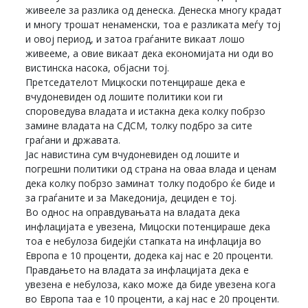
живееле за разлика од денеска. Денеска многу крадат
и многу трошат ненаменски, тоа е разликата меѓу тој
и овој период, и затоа граѓаните викаат лошо
живееме, а овие викаат дека економијата ни оди во
вистинска насока, објасни тој.
Претседателот Мицкоски потенцираше дека е
вчудоневиден од лошите политики кои ги
спороведува владата и истакна дека колку побрзо
замине владата на СДСМ, толку подбро за сите
граѓани и државата.
Јас навистина сум вчудоневиден од лошите и
погрешни политики од страна на оваа влада и ценам
дека колку побрзо заминат толку подобро ќе биде и
за граѓаните и за Македонија, дециден е тој.
Во однос на оправдувањата на владата дека
инфлацијата е увезена, Мицоски потенцираше дека
тоа е небулоза бидејќи стапката на инфлација во
Европа е 10 проценти, додека кај нас е 20 проценти.
Правдањето на владата за инфлацијата дека е
увезена е небулоза, како може да биде увезена кога
во Европа таа е 10 проценти, а кај нас е 20 проценти.