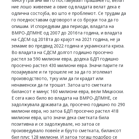
Многу граѓани ми го поставуваат прашањето, велат
ние лошо живееме а овие од владата велат дека е
одлична состојба, во што е проблемот. Се трудам да
го поедноставам одговорот и со бројки тоа да го
опишам. И споредувам два периоди, владата на
ВМРО-ДПМНЕ од 2007 до 2016та година, и владата
на СДСМ од 2018та до крајот на 2021 година, не ја
земаме во предвид 2022 година и украинската криза.
Во владата на СДСМ долгот годишно просечно
растел за 590 милиони евра, додека БДП годишно
просечно растел 430 милиони евра. Значи парите ги
позајмувале и ги трошеле не за да го зголемат
производството, туку или да ги крадат или
ненаменски да ги трошат. Затоа што сметката
билансот е минус 160 милиони евра, вели Мицкоски.
Е сега како било во владата на ВМРО-ДПМНЕ, се
задолжувала државата да, просечно годишно по 290
милиони евра, но затоа БДП просечно растел 418
милиони евра, што значи дека сметката била
позитивна и се задолжувале, но затоа се
произведувало повеќе и бруто сметката, билансот
бил плус 128 милиони. И затоа тогаш подобро се