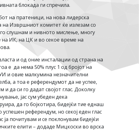
ивната блокада ги спречила.
лубот на пратеници, на нова лидерска
а на Извршниот комитет ќе излезам со
 го слушнам и нивното мислење, многу
на ИК, на ЦК и во секое време на
ова.
ласта и од оние инсталации од страна на
оа е да нема 50% плус 1 од бројот на
ДУИ и овие малкумина незначителни
лба, а тоа е референдумот да не успее,
и да си го дадат својот глас. Доколку
нување, јас сум убеден дека
уира, да го бојкотира, бидејќи тие еднаш
 успешен референдум, но секој еден глас
с ја почитувам и се поклонувам бидејќи
ичките елити – додаде Мицкоски во врска