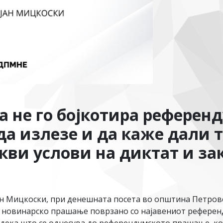
 не го бојкотира референд
а излезе и да каже дали т
ви услови на диктат и за
 Мицкоски, при денешната посета во општина Петровец
 новинарско прашање поврзано со најавениот референд