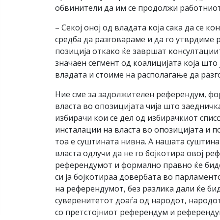
обвинители да им се продолжи работниот 
– Секој оној од владата која сака да се к
средба да разговараме и да го утврдиме 
позиција откако ќе завршат консултациит
значаен сегмент од коалицијата која што
владата и стоиме на располагање да раз
Ние сме за задолжителен референдум, фор
власта во опозицијата чија што заедничка
избирачи кои се дел од избирачкиот спи
инсталации на власта во опозицијата и п
тоа е суштината нивна. А нашата суштина 
власта одлучи да не го бојкотира овој ре
референдумот и формално правно ќе биде 
си ја бојкотираа довербата во парламент
на референдумот, без разлика дали ќе би
суверенитетот доаѓа од народот, народот
со претстојниот референдум и референд