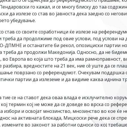
дека што се однесува до референдумското прашање, ко
ендаровски го кажал, и се многу блиску до таа содржина
ки да излезе со став во јавноста дека заедно со негов
оето убедување.
о став со своите соработници ќе излезе на референдумот 
 треба да продолжиме под овие услови, под услови на 
-ДПМНЕ и останатите би рекол, опозициски партии но и
 треба да продолжи Македонија. Односно, да не бидеме
, во Европа во која што треба да има рамноправност, во
 разбира, вредностите на 21 век, ние сѐ уште да се пла
ашање поврзано со референдумот. Очекувам поддршка 
тички партии да излеземе и да видиме каква иднина тр
 тие се на ставот дека оваа влада е исклучително кору
 кој термин кој не може да се доведе во врска со рефер
на избори и освојат мнозинство, мнозинство во кое ќе н
однос на активната блокада, Мицкоски рече дека се спр
 измените во законот за работни односи со кој требаше