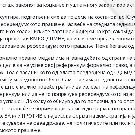
стаж, законот за коцкање и уште многу закони кои акт
онсултира, подготвени сме да појдеме на состанок, во К
референдумското прашање. Јас веќе на следната седниц
е и со коалициските партнери бидејќи на крај сакам да
 ја предводи ВМРО-ДПМНЕ, да излеземе пред членовите 
говараме за референдумското прашање. Нема бегање од 
мално правно гледам има и јавна дебата од страна на в
 цел е да не успее овој референдум формално право, а т
сок. Тоа е заедничкото од власта предводена од СДСМ/
омеѓу македонскиот блок. Само тие имаат единствена же
е што е можно повеќе граѓани да излезат на референдум 
ферендум или да не го попречува референдумското изјас
успешен. Доколку се обидува да го попречи, да го опстр
от, тогаш ќе се бориме да дојдеме и до формално правно
де ЗА или ПРОТИВ е највисока форма на демократија и ја
 е суверен на оваа држава, не политичарите или полит
умското прашање.