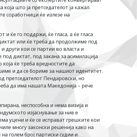
нсултациите со експертите конвергираат
 која што ја претседателот ја кажал.
ите соработници ќе излезе на
и ќе го поддржи, ќе гласа, а ќе гласа
диктат или ќе треба да продолжиме под
 други кои се партии во власта и
 под диктат, под закана за асимилација
 која ќе треба вредностите да
шиме и да се бориме за нашиот идентитет.
од претседателот Пендаровски, но
еба да има нашата Македонија – рече
мпирана, неспособна и нема визија и
ендумското изјаснување за нив е
ема уцени и ќе се исправат грешките кои
ечиле многу законски решенија како на
 на голем број партиски судии и