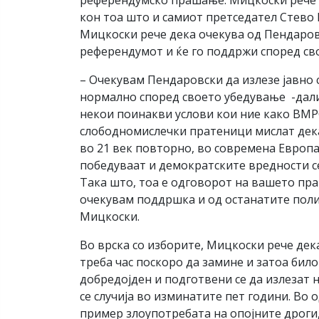
референдумско прашање. Мицкоски рече 
кон тоа што и самиот претседател Стево П
Мицкоски рече дека очекува од Пендаровс
референдумот и ќе го поддржи според св
– Очекувам Пендаровски да излезе јавно с
нормално според своето убедување -дали
некои поинакви услови кои ние како ВМРО
слободномислечки пратеници мислат дека
во 21 век повторно, во современа Европа
победуваат и демократските вредности се
Така што, тоа е одговорот на вашето пр
очекувам поддршка и од останатите поли
Мицкоски.
Во врска со изборите, Мицкоски рече дека
треба час поскоро да замине и затоа било
добредојден и подготвени се да излезат 
се случија во изминатите пет години. Во 
пример злоупотребата на опојните дроги,