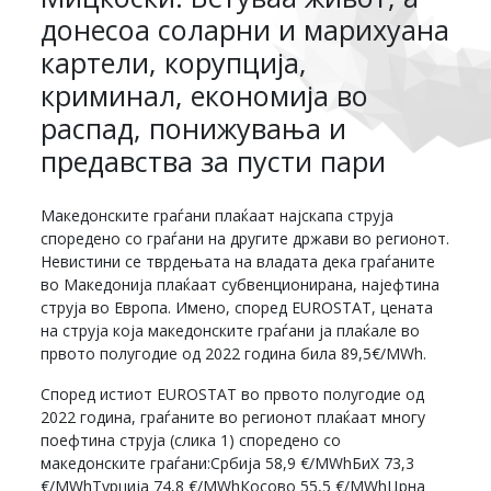
донесоа соларни и марихуана
картели, корупција,
криминал, економија во
распад, понижувања и
предавства за пусти пари
Македонските граѓани плаќаат најскапа струја
споредено со граѓани на другите држави во регионот.
Невистини се тврдењата на владата дека граѓаните
во Македонија плаќаат субвенционирана, најефтина
струја во Европа. Имено, според EUROSTAT, цената
на струја која македонските граѓани ја плаќале во
првото полугодие од 2022 година била 89,5€/MWh.
Според истиот EUROSTAT во првото полугодие од
2022 година, граѓаните во регионот плаќаат многу
поефтина струја (слика 1) споредено со
македонските граѓани:Србија 58,9 €/MWhБиХ 73,3
€/MWhТурција 74,8 €/MWhКосово 55,5 €/MWhЦрна