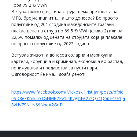
Гора 79,2 €/MWh
Ветуваа живот, ефтина струја, нема претплата за
МТВ, бројчаници итн…, а што донесоа? Во првото
полугодие од 2017 година македонските граѓани
плаќаа цена на струја по 69,5 €/MWh (слика 2) или за
22,5% помалку од цената на струјата која ја плаќале
во првото полугодие од 2022 година.
Ветуваа живот, а донесоа соларни и марихуана
картели, корупција и криминал, економија во распад,
понижувања и предавства за пусти пари.
Одговорност ќе има… доаѓа денот!
https://www.facebook.com/MickoskiHristijan/posts/pfbid
0SD8exKhnuroTGHMR2Pv1i4KvgjhEe27sQ71QopE4zE1ja
8vUV7SN1N69NpdA2GoPl