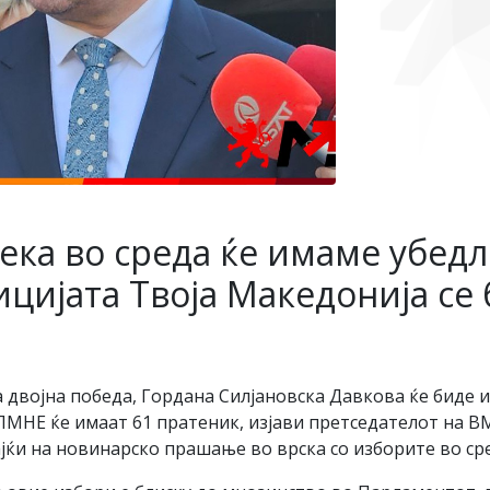
ка во среда ќе имаме убедл
ијата Твоја Македонија се 
 двојна победа, Гордана Силјановска Давкова ќе биде 
ПМНЕ ќе имаат 61 пратеник, изјави претседателот на 
јќи на новинарско прашање во врска со изборите во ср