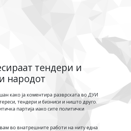
есираат тендери и
и народот
ан како ја коментира разврската во ДУИ
тереси, тендери и бизниси и ништо друго.
итичка партија иако сите политички
егувам во внатрешните работи на ниту една