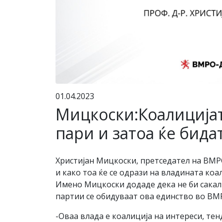
01.04.2023
Мицкоски:Коалицијат
пари и затоа ќе бид
Христијан Мицкоски, претседател на ВМ
и како тоа ќе се одрази на владината ко
Имено Мицкоски додаде дека не би сакал
партии се обидуваат ова единство во В
-Оваа влада е коалиција на интереси, тен