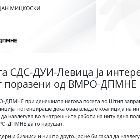
а СДС-ДУИ-Левица ја интер
ат поразени од ВМРО-ДПМНЕ 
РО-ДПМНЕ при денешната негова посета во Штип запраш
алиција потенцираше дека оваа влада е коалиција на ин
 да навлегува во внатрешните работи на ниту една пол
МРО-ДПМНЕ да го нарушат.
дери и бизниси и ништо друго. Јас не би сакал да навл