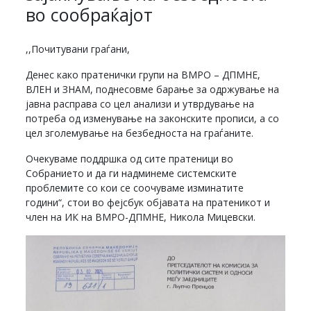
во сообраќајот
,,Почитувани граѓани,
Денес како пратенички групи на ВМРО – ДПМНЕ,
ВЛЕН и ЗНАМ, поднесовме барање за одржување на
јавна расправа со цел анализи и утврдување на
потреба од изменување на законските прописи, а со
цел зголемување на безбедноста на граѓаните.
Очекуваме поддршка од сите пратеници во
Собранието и да ги надминеме системските
проблемите со кои се соочуваме изминатите
години“, стои во фејсбук објавата на пратеникот и
член на ИК на ВМРО-ДПМНЕ, Никола Мицевски.