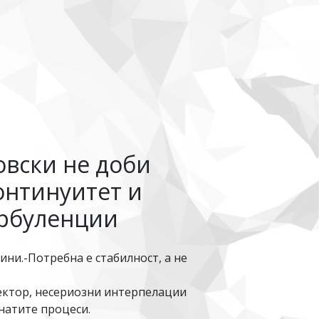
овски не доби
онтинуитет и
урбуленции
ни.-Потребна е стабилност, а не
сектор, несериозни интерпелации
натите процеси.