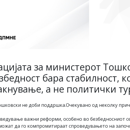
цијата за министерот Тошк
збедност бара стабилност, к
акнување, а не политички т
шковски не доби поддршка.Очекувано од неколку причи
проведување важни реформи, особено во безбедносниот 
 можат да го компромитираат спроведувањето на започ