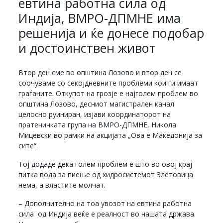
евтина работна сила од
Индија, ВМРО-ДПМНЕ има
решенија и ќе донесе подобар
и достоинствен живот
Втор ден сме во општина Лозово и втор ден се
соочуваме со секојдневните проблеми кои ги имаат
граѓаните. Откупот на грозје е најголем проблем во
општина Лозово, десниот магистрален канал
целосно руиниран, изјави координаторот на
пратеничката група на ВМРО-ДПМНЕ, Никола
Мицевски во рамки на акцијата „Ова е Македонија за
сите“.
Тој додаде дека голем проблем е што во овој крај
питка вода за пиење од хидросистемот Злетовица
нема, а властите молчат.
– Дополнително на тоа увозот на евтина работна
сила од Индија веќе е реалност во нашата држава.