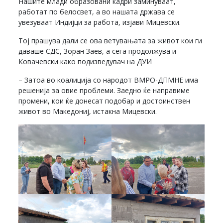
Нашите млади образовани кадри заминуваат,
работат по белосвет, а во нашата држава се
увезуваат Индијци за работа, изјави Мицевски.
Тој прашува дали се ова ветувањата за живот кои ги
даваше СДС, Зоран Заев, а сега продолжува и
Ковачевски како подизведувач на ДУИ
– Затоа во коалиција со народот ВМРО-ДПМНЕ има
решенија за овие проблеми. Заедно ќе направиме
промени, кои ќе донесат подобар и достоинствен
живот во Македониј, истакна Мицевски.