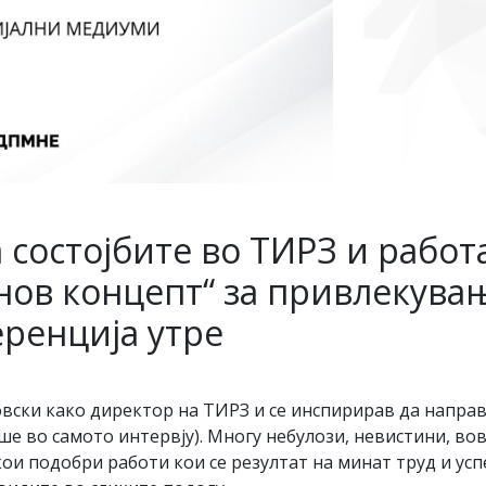
 состојбите во ТИРЗ и работ
“нов концепт“ за привлекува
еренција утре
овски како директор на ТИРЗ и се инспирирав да напра
маше во самото интервју). Многу небулози, невистини, в
кои подобри работи кои се резултат на минат труд и усп