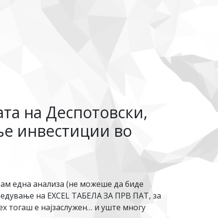
ата на Деспотовски,
ње инвестиции во
вам една анализа (не можеше да биде
оведување на EXCEL ТАБЕЛА ЗА ПРВ ПАТ, за
ех тогаш е најзаслужен… и уште многу