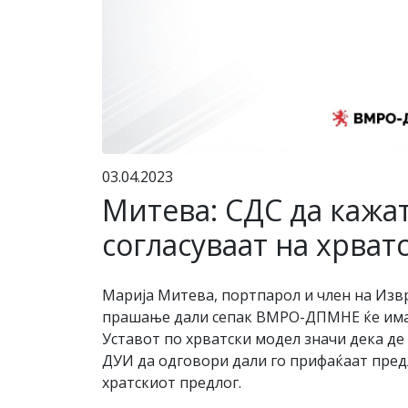
03.04.2023
Митева: СДС да кажа
согласуваат на хрват
Марија Митева, портпарол и член на Из
прашање дали сепак ВМРО-ДПМНЕ ќе има 
Уставот по хрватски модел значи дека де 
ДУИ да одговори дали го прифаќаат пред
хратскиот предлог.