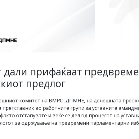
т дали прифаќаат предвреме
скиот предлог
вршниот комитет на ВМРО-ДПМНЕ, на денешната прес к
претставник во работните групи за уставните амандма
факто отстапувате и веќе се дел од процесот на уставн
логот за одржување на превремени парламентарни избор