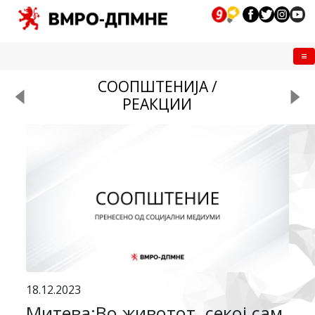
Me
СООПШТЕНИЈА /
РЕАКЦИИ
18.12.2023
Митева:Во животот, секој сам