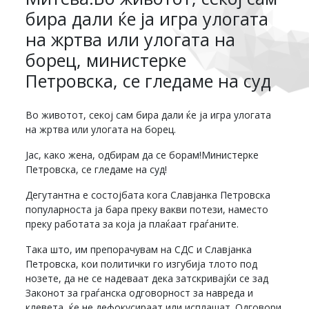
бира дали ќе ја игра улогата
на жртва или улогата на
борец, министерке
Петровска, се гледаме на суд
Во животот, секој сам бира дали ќе ја игра улогата
на жртва или улогата на борец.
Јас, како жена, одбирам да се борам!Министерке
Петровска, се гледаме на суд!
Дегутантна е состојбата кога Славјанка Петровска
популарноста ја бара преку вакви потези, наместо
преку работата за која ја плаќаат граѓаните.
Така што, им препорачувам на СДС и Славјанка
Петровска, кои политички го изгубија тлото под
нозете, да не се надеваат дека затскривајќи се зад
Законот за граѓанска одговорност за навреда и
клевета, ќе не дефокусираат или исплашат. Одговори