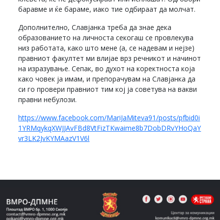
баравме и ќе бараме, иако тие одбираат да молчат.
Дополнително, Славјанка треба да знае дека
образованието на личноста секогаш се провлекува
низ работата, како што мене (а, се надевам и нејзе)
правниот факултет ми влијае врз речникот и начинот
на изразување. Сепак, во духот на коректноста која
како човек ја имам, и препорачувам на Славјанка да
си го провери правниот тим кој ја советува на вакви
правни небулози.
https://www.facebook.com/MariJaMiteva91/posts/pfbid0i
1YRMqykqXWJJAvFBd8VtFizTKwaime8b7DobDRvYHoQaY
vr3LK2JvKYMAazV1V6l