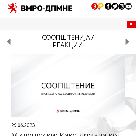
Me
СООПШТЕНИЈА /
РЕАКЦИИ
29.06.2023
Милошоски: Како држава кон