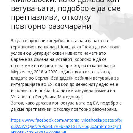
ветувањата, подобро е да сме
претпазливи, отколку
повторно разочарани
За да се процени кредибилноста на изјавата на
германскиот канцелар Шолц, дека “нема да има нови
услови од Бугарија” освен нивното наметнато
барање за измена на Уставот, корисно е да се
потсетиме на изјавите на претходната канцеларка
Меркел од 2018 и 2020 година, кога исто така од
владата во Берлин беа дадени озбилни ветувања за
интеграцијата во ЕУ, од кои до денес ниту едно не е
исполнето, и покрај болните и изнудени измени на
Уставот на Република Македонија.
Затоа, како држава кон ветувањата од ЕУ, подобро е
да сме претпазливи, отколку повторно разочарани.
https://www.facebook.com/Antonio.Miloshoski/posts/pfbi
d02AhVsQieNrVPdkbL7HEbEa2T3TNFi5quoAmRmGkQmf
H7Y4BzA7XuAY51VKrYjE6v4l