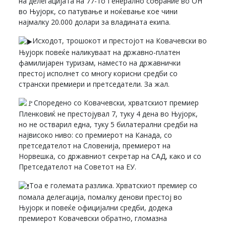
на делегацијата на 77-то Генерално собрание во ОН
во Њујорк, со патување и ноќевање кое чини
најмалку 20.000 долари за владината екипа.
Исходот, трошокот и престојот на Ковачевски во
Њујорк повеќе наликуваат на државно-платен
фамилијарен туризам, наместо на државнички
престој исполнет со многу корисни средби со
странски премиери и претседатели. За жал.
Споредено со Ковачевски, хрватскиот премиер
Пленковиќ не престојувал 7, туку 4 дена во Њујорк,
но не остварил една, туку 5 билатерални средби на
највисоко ниво: со премиерот на Канада, со
претседателот на Словенија, премиерот на
Норвешка, со државниот секретар на САД, како и со
Претседателот на Советот на ЕУ.
Тоа е големата разлика. Хрватскиот премиер со
помала делегација, помалку денови престој во
Њујорк и повеќе официјални средби, додека
премиерот Ковачевски обратно, гломазна