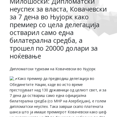
Милошоски: Дипломатски
неуспех за власта, Ковачевски
за 7 дена во Њујорк како
премиер со цела делегација
остварил само една
билатерална средба, а
трошел по 20000 долари за
ноќевање
Дипломатски туризам на Ковачевски во Њујорк
Како премиер да предводиш делегација во
Обединетите Нации, каде во исто време
престојуваат над 130 државници од целиот свет, и за
7 дена да оствариш само една официјална
билатерална средба (со МНР на Азербејџан), е голем
дипломатски неуспех. Така заврши скапо платената
шанса што ја имаше премиерот Ковачевски како шеф