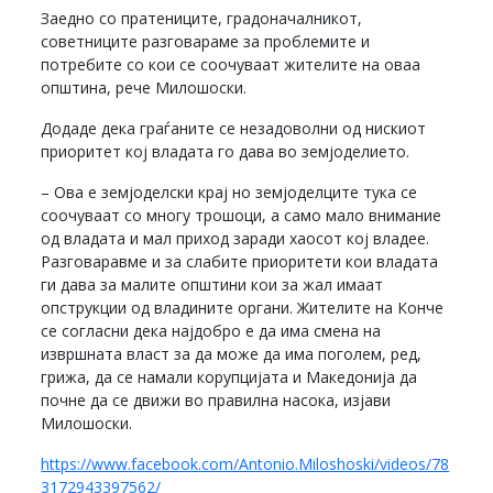
Заедно со пратениците, градоначалникот,
советниците разговараме за проблемите и
потребите со кои се соочуваат жителите на оваа
општина, рече Милошоски.
Додаде дека граѓаните се незадоволни од нискиот
приоритет кој владата го дава во земјоделието.
– Ова е земјоделски крај но земјоделците тука се
соочуваат со многу трошоци, а само мало внимание
од владата и мал приход заради хаосот кој владее.
Разговаравме и за слабите приоритети кои владата
ги дава за малите општини кои за жал имаат
опструкции од владините органи. Жителите на Конче
се согласни дека најдобро е да има смена на
извршната власт за да може да има поголем, ред,
грижа, да се намали корупцијата и Македонија да
почне да се движи во правилна насока, изјави
Милошоски.
https://www.facebook.com/Antonio.Miloshoski/videos/78
3172943397562/