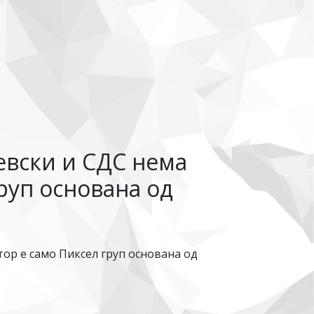
евски и СДС нема
руп основана од
ор е само Пиксел груп основана од