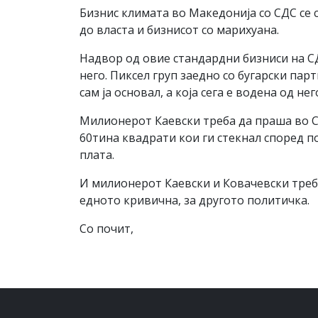
Бизнис климата во Македонија со СДС се 
до власта и бизнисот со марихуана.
Надвор од овие стандардни бизниси на СД
него. Пиксел груп заедно со бугарски па
сам ја основал, а која сега е водена од не
Милионерот Каевски треба да праша во СД
60тина квадрати кои ги стекнал според п
плата.
И милионерот Каевски и Ковачевски треба
едното кривична, за другото политичка.
Со почит,