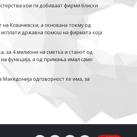
истерства кои ги добиваат фирми блиски
т на Ковачевски, а основана токму од
ќе исплати државна помош на фирмата која
, за 4 милиони на сметка и станот од
 на функција, а од примања имал само
а Македонија одговорност ќе има, за