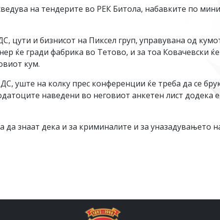
сведува на тендерите во РЕК Битола, набавките по мин
С, цути и бизнисот на Пиксел груп, управувана од кумо
ртнер ќе гради фабрика во Тетово, и за тоа Ковачевски 
говиот кум.
С, уште на колку прес конференции ќе треба да се брука
одатоците наведени во неговиот анкетен лист додека е
 да знаат дека и за криминалите и за уназадувањето н