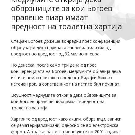
обврзниците за кои Богоев
правеше пиар имаат
вредност на тоалетна хартија
Стефан Богоев држеше вонредни прес конференции
објавувајќи дека царината запленила хартии од
вредност во вредност од 92 милиони евра.
Но денеска, после само три дена од прес
конференцијата на Богоев, медиумите објавија дека
истите немаат никаква вредност бидејќи биле со
истечен рок, а сопственикот на истите бил починат.
Всушност медиумите открија дека обврзниците за
кои Богоев правеше пиар имаат вредност на
тоалетна хартија.
Хартиите од вредност како акции, обврзници, записи
се дематеријализирани, односно се во електронска
форма. А тоа кај нас е сторено уште во 2001 година