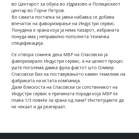
во Центарот за обука во Идризово и Полицискиот
центар во Ѓорче Петров.
Во самата постапка за јавна набавка се добива
впечаток на фаворизирање на Индустри сервис.
Понудена е храна која ја нема пазарот, избраната
понуда има ј неправилно пополнета техничка
спецификација.
Се отвора сомнеж дека МВР на Спасовски ја
фаворизирало Индустри сервис, а на целиот процес
уште поголема дамка фрла фактот што Оливер
Спасовски бил на поставувањето камен темелник на
фабриката на истата компанија.
Дали блискоста на Спасовски си сопственикот на
Индустри сервис е причината поради која МВР ќе
плаќа 1/3 повеќе за храна од лани? Институциите да
не чекаат и да реагираат.