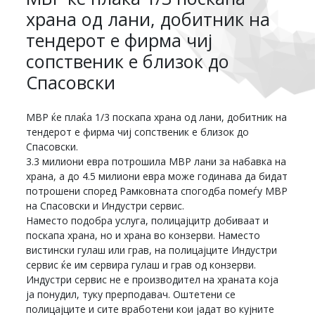
храна од лани, добитник на
тендерот е фирма чиј
сопственик е близок до
Спасовски
МВР ќе плаќа 1/3 поскапа храна од лани, добитник на
тендерот е фирма чиј сопственик е близок до
Спасовски.
3.3 милиони евра потрошила МВР лани за набавка на
храна, а до 4.5 милиони евра може годинава да бидат
потрошени според Рамковната спогодба помеѓу МВР
на Спасовски и Индустри сервис.
Наместо подобра услуга, полицајцитр добиваат и
поскапа храна, но и храна во конзерви. Наместо
вистински гулаш или грав, на полицајците Индустри
сервис ќе им сервира гулаш и грав од конзерви.
Индустри сервис не е производител на храната која
ја понудил, туку прерподавач. Оштетени се
полицајците и сите вработени кои јадат во кујните